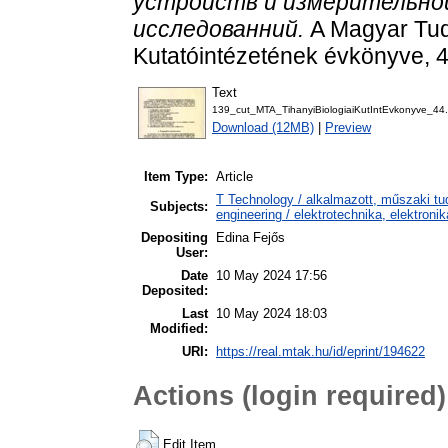
устройств и измерительно
исследованний.
A Magyar Tud
Kutatóintézetének évkönyve, 
Text
139_cut_MTA_TihanyiBiologiaiKutIntEvkonyve_44.
Download (12MB)
|
Preview
Item Type:
Article
T Technology / alkalmazott, műszaki tu
Subjects:
engineering / elektrotechnika, elektroni
Depositing
Edina Fejős
User:
Date
10 May 2024 17:56
Deposited:
Last
10 May 2024 18:03
Modified:
URI:
https://real.mtak.hu/id/eprint/194622
Actions (login required)
Edit Item