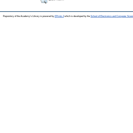
Repository of the Academy's Library is powered by
EPrints 3
which is developed by the
School of Electronics and Computer Scien