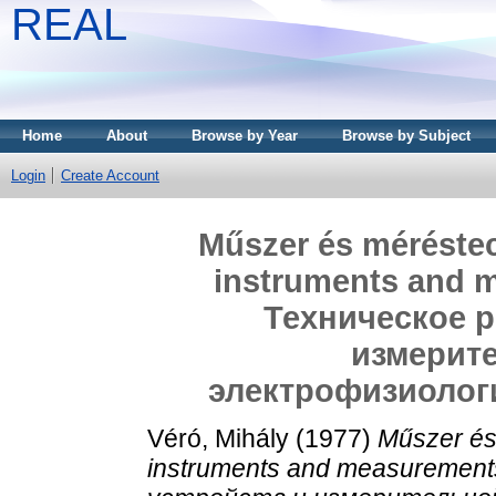
REAL
Home
About
Browse by Year
Browse by Subject
Login
Create Account
Műszer és méréstec
instruments and 
Техническое р
измерит
электрофизиолог
Véró, Mihály
(1977)
Műszer és
instruments and measuremen