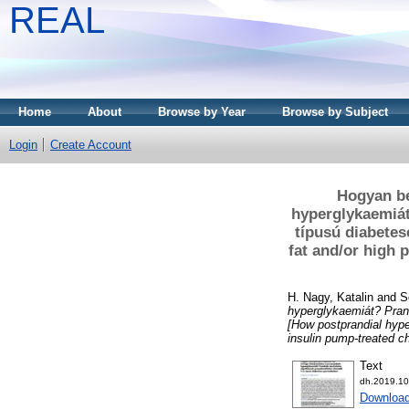
REAL
Home
About
Browse by Year
Browse by Subject
Login
Create Account
Hogyan bef
hyperglykaemiát
típusú diabete
fat and/or high 
H. Nagy, Katalin
and
S
hyperglykaemiát? Pran
[How postprandial hyper
insulin pump-treated ch
Text
dh.2019.10.
Downloa