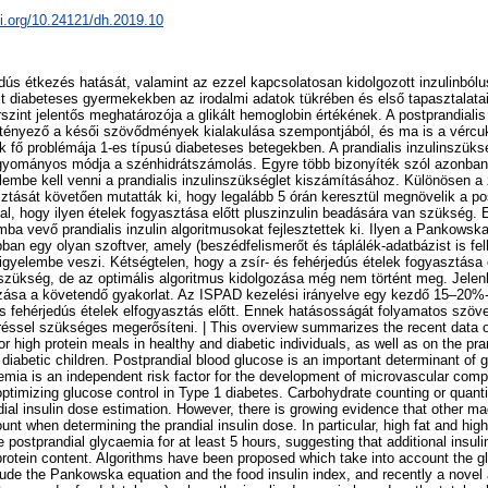
oi.org/10.24121/dh.2019.10
edús étkezés hatását, valamint az ezzel kapcsolatosan kidolgozott inzulinbólu
 diabeteses gyermekekben az irodalmi adatok tükrében és első tapasztalatai
rszint jelentős meghatározója a glikált hemoglobin értékének. A postprandiali
kótényező a késői szövődmények kialakulása szempontjából, és ma is a vércu
k fő problémája 1-es típusú diabeteses betegekben. A prandialis inzulinszüks
ományos módja a szénhidrátszámolás. Egyre több bizonyíték szól azonban a
elembe kell venni a prandialis inzulinszükséglet kiszámításához. Különösen a
ztását követően mutatták ki, hogy legalább 5 órán keresztül megnövelik a pos
al, hogy ilyen ételek fogyasztása előtt pluszinzulin beadására van szükség. E
mba vevő prandialis inzulin algoritmusokat fejlesztettek ki. Ilyen a Pankowsk
bban egy olyan szoftver, amely (beszédfelismerőt és táplálék-adatbázist is fe
 figyelembe veszi. Kétségtelen, hogy a zsír- és fehérjedús ételek fogyasztása e
szükség, de az optimális algoritmus kidolgozása még nem történt meg. Jelenl
ozása a követendő gyakorlat. Az ISPAD kezelési irányelve egy kezdő 15–20%-
és fehérjedús ételek elfogyasztás előtt. Ennek hatásosságát folyamatos szöve
réssel szükséges megerősíteni. | This overview summarizes the recent data 
/or high protein meals in healthy and diabetic individuals, as well as on the pra
 diabetic children. Postprandial blood glucose is an important determinant of
emia is an independent risk factor for the development of microvascular comp
 optimizing glucose control in Type 1 diabetes. Carbohydrate counting or quantifi
al insulin dose estimation. However, there is growing evidence that other ma
unt when determining the prandial insulin dose. In particular, high fat and hi
postprandial glycaemia for at least 5 hours, suggesting that additional insuli
 protein content. Algorithms have been proposed which take into account the g
lude the Pankowska equation and the food insulin index, and recently a novel 