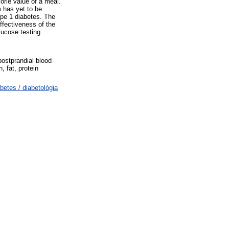
orie value of a meal.
m has yet to be
ype 1 diabetes. The
ffectiveness of the
lucose testing.
postprandial blood
, fat, protein
etes / diabetológia