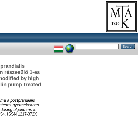
tprandialis
n részesülő 1-es
odified by high
ulin pump-treated
lma a postprandialis
abeteses gyermekekben
-dosing algorithms in
54. ISSN 1217-372X