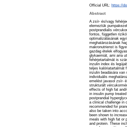
Official URL:
https://d
Abstract
A zsír- és/vagy fehérj
elemeztük pumpakezelt
postprandialis vércuko
fontos, független rizi
optimalizálásának egyi
meghatározásának hagy
makronutrienst is figy
gazdag ételek elfogyas
glykaemiát, ami arra ut
fehérjetartalmát is szá
inzulin index és legúja
teljes kalóriatartalmát
inzulin beadására van 
individuális meghatár
emelést javasol zsír- 
strukturált vércukormé
effects of high fat and
in insulin pump treated
postprandial hyperglyc
a clinical challenge in
recommended for prandi
also be taken into acco
been shown to increase 
meals with high fat or
and protein. These inc