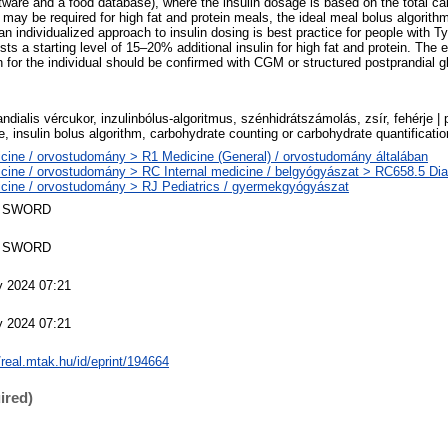
tware and a food database), where the insulin dosage is based on the total cal
n may be required for high fat and protein meals, the ideal meal bolus algorith
an individualized approach to insulin dosing is best practice for people with T
s a starting level of 15–20% additional insulin for high fat and protein. The e
 for the individual should be confirmed with CGM or structured postprandial g
ndialis vércukor, inzulinbólus-algoritmus, szénhidrátszámolás, zsír, fehérje | 
, insulin bolus algorithm, carbohydrate counting or carbohydrate quantification
cine / orvostudomány > R1 Medicine (General) / orvostudomány általában
cine / orvostudomány > RC Internal medicine / belgyógyászat > RC658.5 Diab
cine / orvostudomány > RJ Pediatrics / gyermekgyógyászat
 SWORD
 SWORD
 2024 07:21
 2024 07:21
/real.mtak.hu/id/eprint/194664
ired)