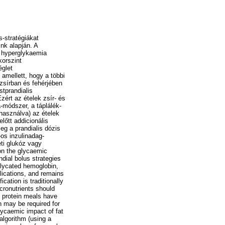
s-stratégiákat
nk alapján. A
s hyperglykaemia
korszint
églet
mellett, hogy a többi
 zsírban és fehérjében
tprandialis
zért az ételek zsír- és
a-módszer, a táplálék-
lhasználva) az ételek
lőtt addicionális
eg a prandialis dózis
os inzulinadag-
ti glukóz vagy
on the glycaemic
ndial bolus strategies
 glycated hemoglobin,
lications, and remains
cation is traditionally
cronutrients should
gh protein meals have
n may be required for
lycaemic impact of fat
algorithm (using a