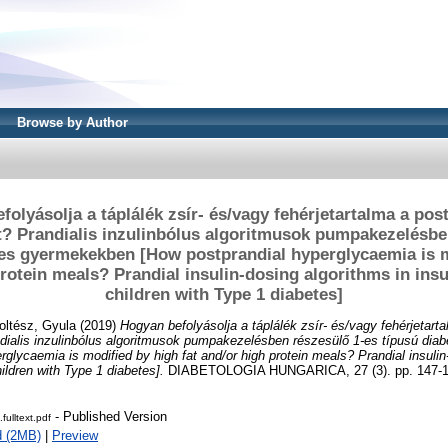
Browse by Author
olyásolja a táplálék zsír- és/vagy fehérjetartalma a pos
? Prandialis inzulinbólus algoritmusok pumpakezelésbe
ses gyermekekben [How postprandial hyperglycaemia is m
protein meals? Prandial insulin-dosing algorithms in ins
children with Type 1 diabetes]
oltész, Gyula
(2019)
Hogyan befolyásolja a táplálék zsír- és/vagy fehérjetarta
dialis inzulinbólus algoritmusok pumpakezelésben részesülő 1-es típusú di
glycaemia is modified by high fat and/or high protein meals? Prandial insulin
ildren with Type 1 diabetes].
DIABETOLOGIA HUNGARICA, 27 (3). pp. 147-1
- Published Version
fulltext.pdf
d (2MB)
|
Preview