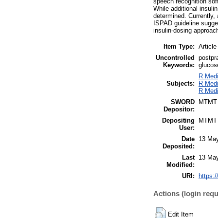
speech recognition sof
While additional insuli
determined. Currently, 
ISPAD guideline suggest
insulin-dosing approach
Item Type:
Article
Uncontrolled
postpra
Keywords:
glucose
R Medi
Subjects:
R Medi
R Medi
SWORD
MTMT
Depositor:
Depositing
MTMT
User:
Date
13 May
Deposited:
Last
13 May
Modified:
URI:
https:/
Actions (login requ
Edit Item