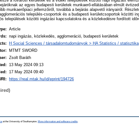
sze a fővárosi kerületek és a vidéki települések közötti napi ingázást elemz
ejáróknak az egyes budapesti kerületek munkaerő-ellátásában elmúlt évtized
főbb munkaerőpiaci jellemzőiről, továbbá a bejárás alapvető irányairól. Részle
gglomerációs település-csoportok és a budapesti kerületcsoportok közötti in
s települések közötti ingázási kapcsolatokra és a közlekedésre fordított időre
ype:
Article
rds:
napi ingázás, közlekedés, agglomeráció, budapesti kerületek
cts:
H Social Sciences / társadalomtudományok > HA Statistics / statisztika
or:
MTMT SWORD
ser:
Zsolt Baráth
ted:
13 May 2024 09:13
ied:
17 May 2024 09:40
URI:
https://real.mtak.hu/id/eprint/194726
ired)
ce
at the University of Southampton.
More information and software credits
.