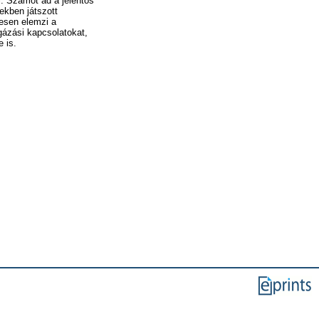
i. Számot ad a jelentős
ekben játszott
tesen elemzi a
gázási kapcsolatokat,
 is.