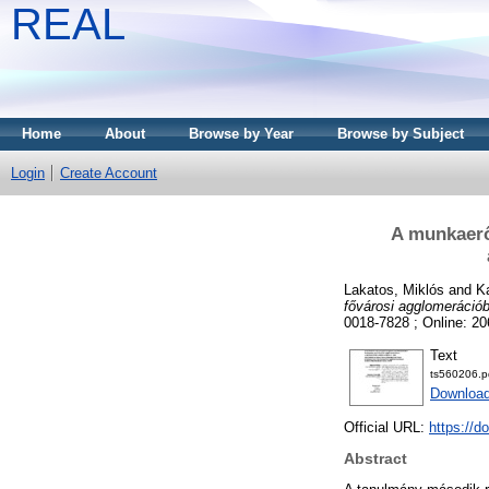
REAL
Home
About
Browse by Year
Browse by Subject
Login
Create Account
A munkaerő
Lakatos, Miklós
and
Ka
fővárosi agglomerációb
0018-7828 ; Online: 2
Text
ts560206.p
Downloa
Official URL:
https://d
Abstract