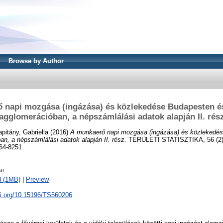
Browse by Author
 napi mozgása (ingázása) és közlekedése Budapesten és
agglomerációban, a népszámlálási adatok alapján II. rés
pitány, Gabriella
(2016)
A munkaerő napi mozgása (ingázása) és közlekedé
an, a népszámlálási adatok alapján II. rész.
TERÜLETI STATISZTIKA, 56 (2).
064-8251
df
d (1MB)
|
Preview
oi.org/10.15196/TS560206