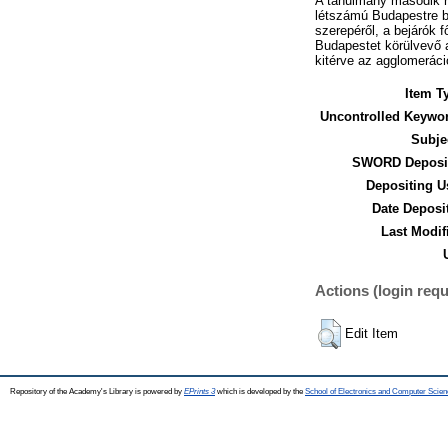
A tanulmány második ré
létszámú Budapestre b
szerepéről, a bejárók 
Budapestet körülvevő a
kitérve az agglomeráció
Item T
Uncontrolled Keywo
Subje
SWORD Deposit
Depositing U
Date Deposi
Last Modif
Actions (login requ
Edit Item
Repository of the Academy's Library is powered by
EPrints 3
which is developed by the
School of Electronics and Computer Scien