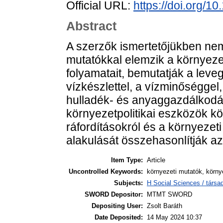
Official URL:
https://doi.org/
Abstract
A szerzők ismertetőjükben ne
mutatókkal elemzik a környeze
folyamatait, bemutatják a leve
vízkészlettel, a vízminőséggel
hulladék- és anyaggazdálkodás
környezetpolitikai eszközök kö
ráfordításokról és a környezeti
alakulását összehasonlítják az
Item Type:
Article
Uncontrolled Keywords:
környezeti mutatók, körny
Subjects:
H Social Sciences / társa
SWORD Depositor:
MTMT SWORD
Depositing User:
Zsolt Baráth
Date Deposited:
14 May 2024 10:37