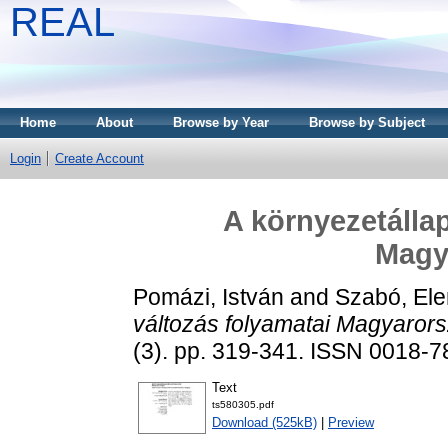
REAL
Home
About
Browse by Year
Browse by Subject
Login
Create Account
A környezetállap
Magy
Pomázi, István
and
Szabó, El
változás folyamatai Magyaror
(3). pp. 319-341. ISSN 0018-7
Text
ts580305.pdf
Download (525kB)
|
Preview