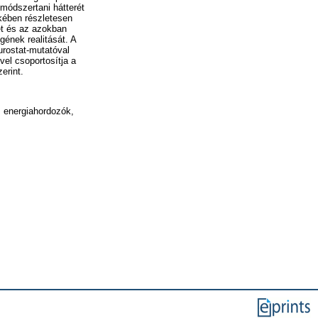
 módszertani hátterét
ekében részletesen
ét és az azokban
gének realitását. A
urostat-mutatóval
vel csoportosítja a
erint.
s energiahordozók,