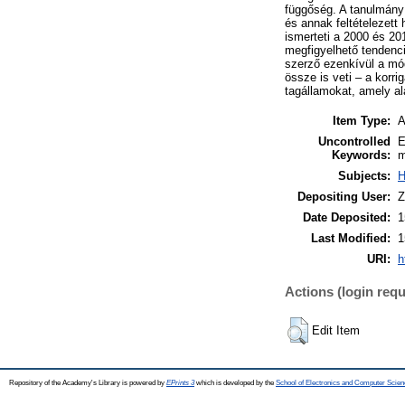
függőség. A tanulmány 
és annak feltételezett
ismerteti a 2000 és 20
megfigyelhető tendenciá
szerző ezenkívül a mód
össze is veti – a korri
tagállamokat, amely al
Item Type:
A
Uncontrolled
E
Keywords:
m
Subjects:
H
Depositing User:
Z
Date Deposited:
1
Last Modified:
1
URI:
h
Actions (login requ
Edit Item
Repository of the Academy's Library is powered by
EPrints 3
which is developed by the
School of Electronics and Computer Scien