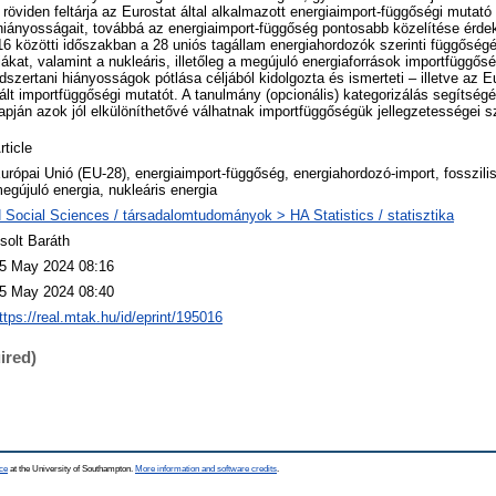
röviden feltárja az Eurostat által alkalmazott energiaimport-függőségi mutató
 hiányosságait, továbbá az energiaimport-függőség pontosabb közelítése érd
16 közötti időszakban a 28 uniós tagállam energiahordozók szerinti függőség
kat, valamint a nukleáris, illetőleg a megújuló energiaforrások importfüggősé
szertani hiányosságok pótlása céljából kidolgozta és ismerteti – illetve az E
gált importfüggőségi mutatót. A tanulmány (opcionális) kategorizálás segítségé
apján azok jól elkülöníthetővé válhatnak importfüggőségük jellegzetességei sz
rticle
urópai Unió (EU-28), energiaimport-függőség, energiahordozó-import, fosszili
egújuló energia, nukleáris energia
 Social Sciences / társadalomtudományok > HA Statistics / statisztika
solt Baráth
5 May 2024 08:16
5 May 2024 08:40
ttps://real.mtak.hu/id/eprint/195016
ired)
ce
at the University of Southampton.
More information and software credits
.