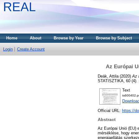
REAL
Home
About
Browse by Year
Browse by Subject
Login
Create Account
Az Európai U
Deák, Attila
(2020)
Az 
STATISZTIKA, 60 (4). 
Text
ts600402.p
Downloa
Official URL:
https://d
Abstract
Az Európai Unió (EU) e
mérséklése, hogy energ
energiaellátás szerke