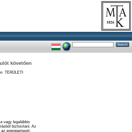
ulót követően
n.
TERÜLETI
sa vagy legalábbis
ásból biztosítani. Az
 az energiaimport-