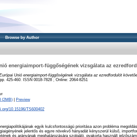
Browse by Author
nió energiaimport-függőségének vizsgálata az ezredford
Európai Unió energiaimport-függőségének vizsgálata az ezredfordulót követőe
pp. 425-460. ISSN 0018-7828 ; Online: 2064-8251
df
d (2MB)
|
Preview
oi.org/10.15196/TS600402
nergiapolitikájának egyik kulcsfontosságú prioritása azon probléma megoldá
iaigényének jelentős és egyre növekvő hányadát kényszerül külső, importforr
zetének és arányának meghatározására szolgáló, gyakorta használt jelzőszám