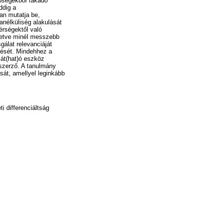
nbségekből fakadó
ddig a
an mutatja be,
anélküliség alakulását
érségektől való
lletve minél messzebb
gálat relevanciáját
dését. Mindehhez a
sát(hat)ó eszköz
 szerző. A tanulmány
sát, amellyel leginkább
i differenciáltság