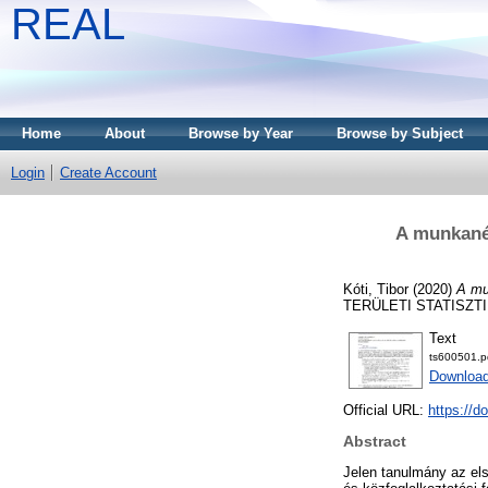
REAL
Home
About
Browse by Year
Browse by Subject
Login
Create Account
A munkanél
Kóti, Tibor
(2020)
A mu
TERÜLETI STATISZTIKA,
Text
ts600501.p
Downloa
Official URL:
https://d
Abstract
Jelen tanulmány az el