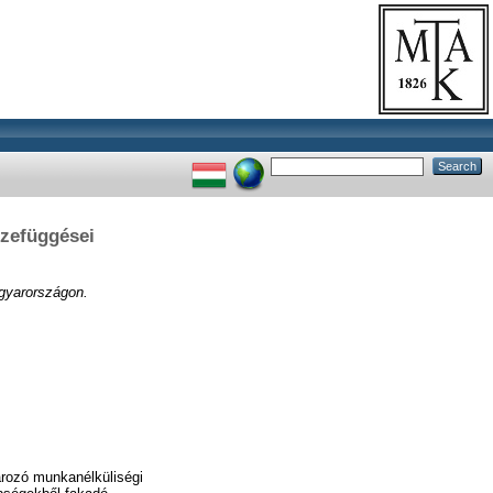
szefüggései
agyarországon.
rozó munkanélküliségi