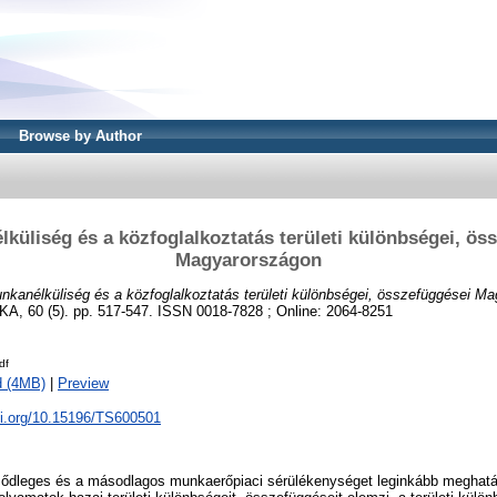
Browse by Author
küliség és a közfoglalkoztatás területi különbségei, ös
Magyarországon
nkanélküliség és a közfoglalkoztatás területi különbségei, összefüggései M
 60 (5). pp. 517-547. ISSN 0018-7828 ; Online: 2064-8251
df
d (4MB)
|
Preview
oi.org/10.15196/TS600501
sődleges és a másodlagos munkaerőpiaci sérülékenységet leginkább meghatá