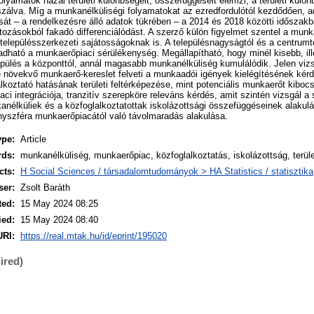
folyamatok hazai területi különbségeit, összefüggéseit elemzi, a területi külö
zálva. Míg a munkanélküliségi folyamatokat az ezredfordulótól kezdődően, a
sát – a rendelkezésre álló adatok tükrében – a 2014 és 2018 közötti időszakb
ltozásokból fakadó differenciálódást. A szerző külön figyelmet szentel a munk
 településszerkezeti sajátosságoknak is. A településnagyságtól és a centrumt
adható a munkaerőpiaci sérülékenység. Megállapítható, hogy minél kisebb, i
epülés a központtól, annál magasabb munkanélküliség kumulálódik. Jelen vizs
e növekvő munkaerő-kereslet felveti a munkaadói igények kielégítésének kér
alkoztató hatásának területi feltérképezése, mint potenciális munkaerőt kiboc
ci integrációja, tranzitív szerepköre releváns kérdés, amit szintén vizsgál a
nélküliek és a közfoglalkoztatottak iskolázottsági összefüggéseinek alakulá
yszféra munkaerőpiacától való távolmaradás alakulása.
ype:
Article
rds:
munkanélküliség, munkaerőpiac, közfoglalkoztatás, iskolázottság, terület
cts:
H Social Sciences / társadalomtudományok > HA Statistics / statisztika
ser:
Zsolt Baráth
ted:
15 May 2024 08:25
ied:
15 May 2024 08:40
URI:
https://real.mtak.hu/id/eprint/195020
ired)