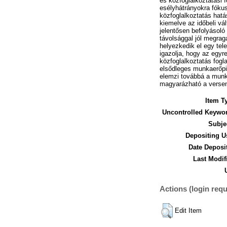
és közfoglalkoztatási 
esélyhátrányokra fókus
közfoglalkoztatás hatá
kiemelve az időbeli vá
jelentősen befolyásoló
távolsággal jól megrag
helyezkedik el egy tel
igazolja, hogy az egyr
közfoglalkoztatás fogl
elsődleges munkaerőpia
elemzi továbbá a munka
magyarázható a versen
Item T
Uncontrolled Keywo
Subje
Depositing U
Date Deposi
Last Modif
Actions (login requ
Edit Item