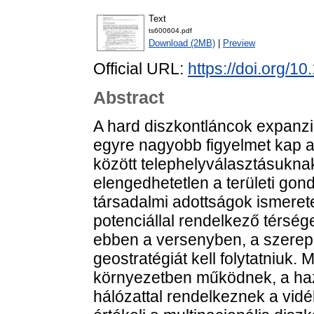
Text
ts600604.pdf
Download (2MB)
|
Preview
Official URL:
https://doi.org/
Abstract
A hard diszkontláncok expanzió
egyre nagyobb figyelmet kap 
között telephelyválasztásukna
elengedhetetlen a területi gon
társadalmi adottságok ismerete
potenciállal rendelkező térs
ebben a versenyben, a szerep
geostratégiát kell folytatniuk.
környezetben működnek, a hazai
hálózattal rendelkeznek a vidé