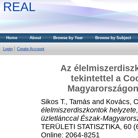
REAL
Home
About
Browse by Year
Browse by Subject
Login
Create Account
Az élelmiszerdisz
tekintettel a C
Magyarországon 
Sikos T., Tamás
and
Kovács, C
élelmiszerdiszkontok helyzete,
üzletlánccal Észak-Magyarorsz
TERÜLETI STATISZTIKA, 60 (6)
Online: 2064-8251