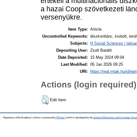
értékeli a multinacionális diszk
a hazai Coop szövetkezeti lán
versenyükre.
Item Type:
Article
Uncontrolled Keywords:
diszkontlánc, kisbolt, terül
Subjects:
H Social Sciences / társa
Depositing User:
Zsolt Baráth
Date Deposited:
15 May 2024 09:04
Last Modified:
05 Jan 2026 09:25
URI:
https://real.mtak.hu/id/epr
Actions (login required)
Edit Item
Repository of the Academy's Library is powered by
EPrints 3
which is developed by the
School of Electronics and Computer Scien