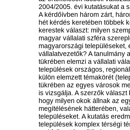
2004/2005. évi kutatásukat a
A kérdőívben három zárt, három
hét kérdés keretében többek k
kerestek választ: milyen szem
magyar vállalati szféra szerep
magyarországi településeket, é
vállalatvezetők? A tanulmány a
tükrében elemzi a vállalati vá
települések országos, regionáli
külön elemzett témakörét (tele
tükrében az egyes városok m
is vizsgálja. A szerzők választ
hogy milyen okok állnak az eg
megítélésének hátterében, val
településeket. A kutatás ered
települések komplex térségi 