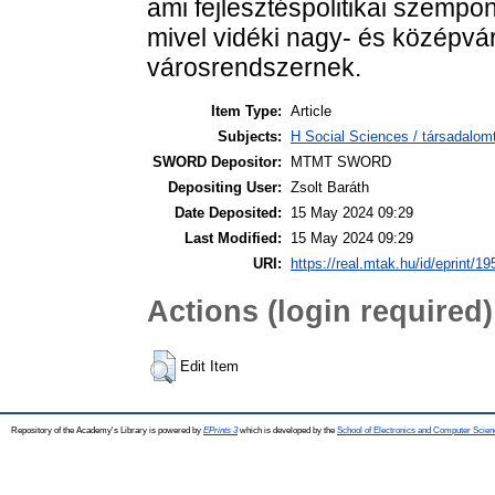
ami fejlesztéspolitikai szempo
mivel vidéki nagy- és középvá
városrendszernek.
Item Type:
Article
Subjects:
H Social Sciences / társadalom
SWORD Depositor:
MTMT SWORD
Depositing User:
Zsolt Baráth
Date Deposited:
15 May 2024 09:29
Last Modified:
15 May 2024 09:29
URI:
https://real.mtak.hu/id/eprint/1
Actions (login required)
Edit Item
Repository of the Academy's Library is powered by
EPrints 3
which is developed by the
School of Electronics and Computer Scien