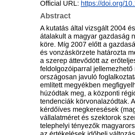
Official URL:
https://doi.org/
Abstract
A kutatás által vizsgált 2004 
átalakult a magyar gazdaság 
köre. Míg 2007 előtt a gazda
és vonzáskörzete határozta me
a szerep áttevődött az erőtelje
feldolgozóiparral jellemezhet
országosan javuló foglalkozta
említett megyékben megfigyelh
húzódtak meg, a központi régi
tendenciák körvonalazódtak. A
kérdőíves megkeresések (magy
vállalatméret és szektorok sz
telephelyi tényezők magyarorsz
az értékelések időbeli változás