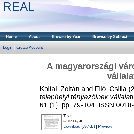
REAL
Home
About
Browse by Year
Browse by Subject
Login
Create Account
A magyarországi váro
vállal
Koltai, Zoltán
and
Filó, Csilla
(
telephelyi tényezőinek vállalat
61 (1). pp. 79-104. ISSN 0018
Text
ts610104.pdf
Download (357kB)
|
Preview