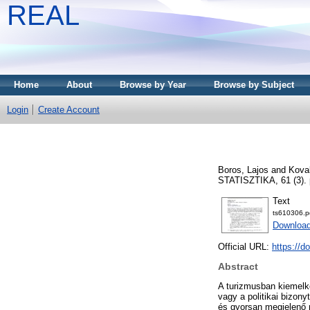
REAL
Home
About
Browse by Year
Browse by Subject
Login
Create Account
Boros, Lajos
and
Kova
STATISZTIKA, 61 (3). 
Text
ts610306.p
Download
Official URL:
https://d
Abstract
A turizmusban kiemelk
vagy a politikai bizony
és gyorsan megjelenő 