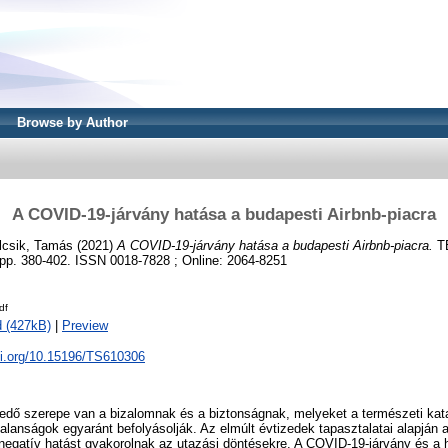
Browse by Author
A COVID-19-járvány hatása a budapesti Airbnb-piacra
lcsik, Tamás
(2021)
A COVID-19-járvány hatása a budapesti Airbnb-piacra.
T
pp. 380-402. ISSN 0018-7828 ; Online: 2064-8251
df
 (427kB)
|
Preview
oi.org/10.15196/TS610306
edő szerepe van a bizalomnak és a biztonságnak, melyeket a természeti kata
talanságok egyaránt befolyásolják. Az elmúlt évtizedek tapasztalatai alapján 
negatív hatást gyakorolnak az utazási döntésekre. A COVID-19-járvány és a