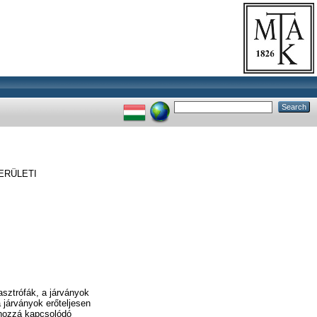
ERÜLETI
sztrófák, a járványok
a járványok erőteljesen
 hozzá kapcsolódó