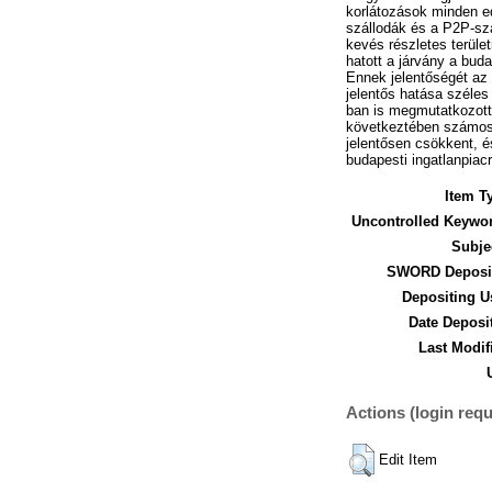
korlátozások minden ed
szállodák és a P2P-szá
kevés részletes terüle
hatott a járvány a buda
Ennek jelentőségét az 
jelentős hatása széles
ban is megmutatkozott
következtében számos s
jelentősen csökkent, é
budapesti ingatlanpiac
Item T
Uncontrolled Keywo
Subje
SWORD Deposit
Depositing U
Date Deposi
Last Modif
Actions (login requ
Edit Item