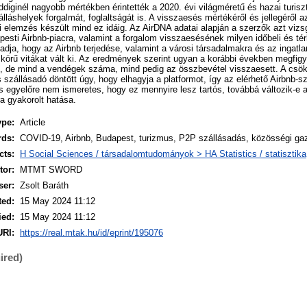
diginél nagyobb mértékben érintették a 2020. évi világméretű és hazai turiszt
lláshelyek forgalmát, foglaltságát is. A visszaesés mértékéről és jellegéről 
ti elemzés készült mind ez idáig. Az AirDNA adatai alapján a szerzők azt vizs
pesti Airbnb-piacra, valamint a forgalom visszaesésének milyen időbeli és térb
adja, hogy az Airbnb terjedése, valamint a városi társadalmakra és az ingatla
 körű vitákat vált ki. Az eredmények szerint ugyan a korábbi években megfigy
, de mind a vendégek száma, mind pedig az összbevétel visszaesett. A csö
zállásadó döntött úgy, hogy elhagyja a platformot, így az elérhető Airbnb-
s egyelőre nem ismeretes, hogy ez mennyire lesz tartós, továbbá változik-e 
ra gyakorolt hatása.
ype:
Article
rds:
COVID-19, Airbnb, Budapest, turizmus, P2P szállásadás, közösségi g
cts:
H Social Sciences / társadalomtudományok > HA Statistics / statisztika
or:
MTMT SWORD
ser:
Zsolt Baráth
ted:
15 May 2024 11:12
ied:
15 May 2024 11:12
URI:
https://real.mtak.hu/id/eprint/195076
ired)