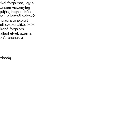
ikai forgalmat, így a
azonban viszonylag
gálják, hogy miként
eli jellemzői voltak?
npiacra gyakorolt
elt szezonalitás 2020-
kkenő forgalom
szálláshelyek száma
az Airbnbnek a
azdaság