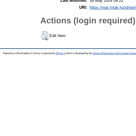
Last Modified:
16 May 2024 09:22
URI:
https://real.mtak.hu/id/epr
Actions (login required)
Edit Item
Repository of the Academy's Library is powered by
EPrints 3
which is developed by the
School of Electronics and Computer Scien