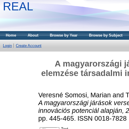
REAL
Home
About
Browse by Year
Browse by Subject
Login
Create Account
A magyarországi j
elemzése társadalmi i
Veresné Somosi, Marian
and
T
A magyarországi járások vers
innovációs potenciál alapján, 
pp. 445-465. ISSN 0018-7828 
Text