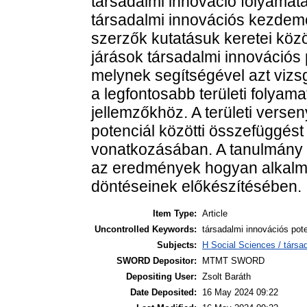
társadalmi innováció folyamatá
társadalmi innovációs kezde
szerzők kutatásuk keretei kö
járások társadalmi innovációs 
melynek segítségével azt viz
a legfontosabb területi folyam
jellemzőkhöz. A területi vers
potenciál közötti összefüggés
vonatkozásában. A tanulmány a
az eredmények hogyan alkalma
döntéseinek előkészítésében.
Item Type:
Article
Uncontrolled Keywords:
társadalmi innovációs pote
Subjects:
H Social Sciences / társa
SWORD Depositor:
MTMT SWORD
Depositing User:
Zsolt Baráth
Date Deposited:
16 May 2024 09:22