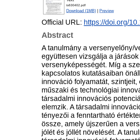
ts630402.pdf
Download (1MB)
|
Preview
Official URL:
https://doi.org/
Abstract
A tanulmány a versenyelőny/v
együttesen vizsgálja a járások
versenyképességét. Míg a szer
kapcsolatos kutatásaiban önál
innováció folyamatát, szintjeit, 
műszaki és technológiai innová
társadalmi innovációs potenciál
elemzik. A társadalmi innováci
tényezői a fenntartható értékt
össze, amely újszerűen a vers
jólét és jóllét növelését. A tan