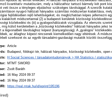
on fejlődött az elmúlt években. A hálózati hányados a közlekedési hálózatot, 
llemző kvantitatív mutatószám, mely a hálózathoz tartozó bármely két pont közö
ot veti össze a tényleges eljutáshoz szükséges távolsággal. A szerzők kutatási
mításon nyugvó hálózati hányados számítási módszertan kialakítása, mely
ógiai fejlődésében rejlő lehetőségeket, és megbízhatóan képes jellemezni egy
 kialakított módszertannal (2) a budapesti kerületek közösségi közlekedéssel f
özösségi közlekedési és (iii) a gyalogoshálózatok vizsgálata. Az elemzés szeri
”, míg külső kerületeiben a „közösségi közlekedési” hálózati hányados jelez 
t a légvonalbeli távolsághoz képest (kanyargósság). A „gyalogos” közlekedés
ek, az átlaghoz képest nincsenek kiemelkedően nagy eltérések. A módszer s
térbeli szerkezet és az egyéb társadalmi-gazdasági mutatók közötti összefügg
ype:
Article
rds:
Budapest, földrajzi tér, hálózati hányados, közösségi közlekedés, open 
cts:
H Social Sciences / társadalomtudományok > HA Statistics / statisztika
or:
MTMT SWORD
ser:
Zsolt Baráth
ted:
16 May 2024 09:37
ied:
16 May 2024 09:37
URI:
https://real.mtak.hu/id/eprint/195196
ired)