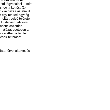
s általában a tér
tti légvonalbeli – mint
 célja kettős: (1)
 kiaknázza az elmúlt
-egy területi egység
eltárt belső területein
nt Budapest belvárosi
tendenciaszerűen
i hálózat esetében a
egítheti a területi
ések feltárását.
data, útvonaltervezés