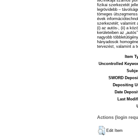
technikája számos pont
fizikai szerkezetét je
legrövidebb – távolság
tömeges útszegmensszá
évek információtechnol
szerkezetét; valamint a
(i) az autós-, (ii) a k
kerületeiben az „autós
nagyobb többletútigény
hányadosok homogénebb
tervezést, valamint a 
Item T
Uncontrolled Keywo
Subje
SWORD Deposit
Depositing U
Date Deposi
Last Modif
Actions (login requ
Edit Item