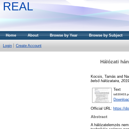
REAL
Home
About
Browse by Year
Browse by Subject
Login
Create Account
Hálózati hán
Kocsis, Tamás
and
Nag
belső hálózataira, 2019
Text
ts630403.p
Downloa
Official URL:
https://d
Abstract
A hálózatelemzés nem ú