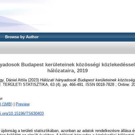
Browse by Author
yadosok Budapest kerületeinek közösségi közlekedéssel 
hálózataira, 2019
y, Dániel Attila
(2023)
Hálózati hányadosok Budapest kerületeinek közösségi 
.
TERÜLETI STATISZTIKA, 63 (4). pp. 466-491. ISSN 0018-7828 ; Online: 2
df
d (1MB)
|
Preview
oi.org/10.15196/TS630403
jdonság a területi statisztikában, azonban az adatok rendelkezésre állása 