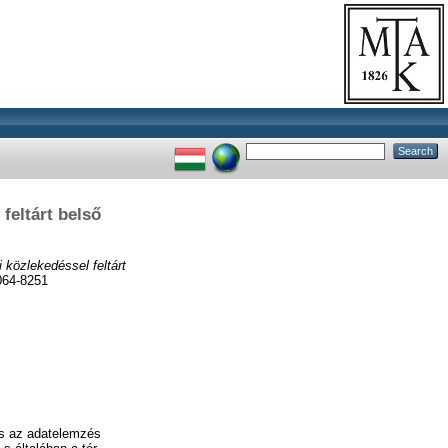
feltárt belső
közlekedéssel feltárt
064-8251
és az adatelemzés