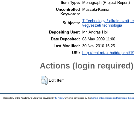
Item Type:
Monograph (Project Report)
Uncontrolled
Műszaki-Kémia
Keywords:
T Technology / alkalmazott, 
Subjects:
vegyészeti technológia
Depositing User:
Mr. Andras Holl
Date Deposited:
08 May 2009 11:00
Last Modified:
30 Nov 2010 15:25
URI:
http://real.mtak.hu/id/eprint/1
Actions (login required)
Edit Item
Repository of the Academy's Library is powered by
EPrints 3
which is developed by the
School of Electronics and Computer Scien