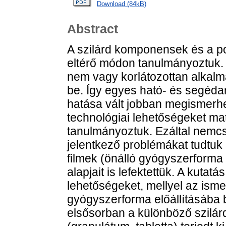
Download (84kB)
Abstract
A szilárd komponensek és a po
eltérő módon tanulmányoztuk. 
nem vagy korlátozottan alkalm
be. Így egyes ható- és segéda
hatása vált jobban megismerhe
technológiai lehetőségeket m
tanulmányoztuk. Ezáltal nemc
jelentkező problémákat tudtuk
filmek (önálló gyógyszerforma
alapjait is lefektettük. A kutat
lehetőségeket, mellyel az isme
gyógyszerforma előállításába
elsősorban a különböző szilárd