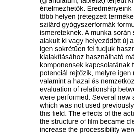
(granulátum, tabletta) terjedt k
értelmezhetők. Eredményeink e
több helyen (rétegzett terméke
szilárd gyógyszerformák formu
ismereteknek. A munka során 
alakult ki vagy helyeződött új 
igen sokrétűen fel tudjuk hasz
kialakításához használható m
komponensek kapcsolatának 
potenciál rejtőzik, melyre igen
valamint a hazai és nemzetközi
evaluation of relationship betw
were performed. Several new a
which was not used previously o
this field. The effects of the a
the structure of film became cle
increase the processibility we