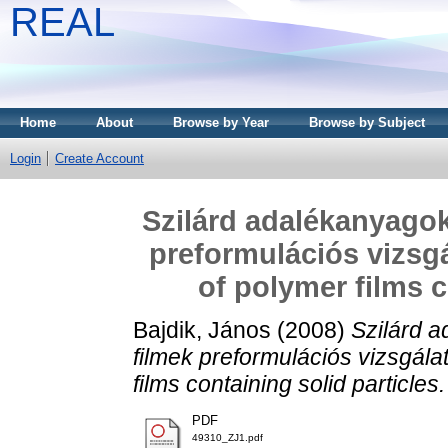
REAL
Home
About
Browse by Year
Browse by Subject
Login
Create Account
Szilárd adalékanyagok
preformulációs vizsgá
of polymer films c
Bajdik, János
(2008)
Szilárd a
filmek preformulációs vizsgála
films containing solid particles.
PDF
49310_ZJ1.pdf