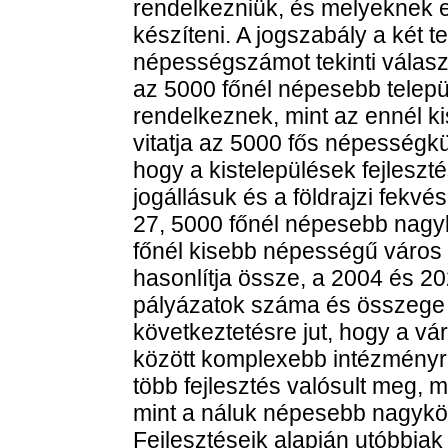
rendelkezniük, és melyeknek e
készíteni. A jogszabály a két t
népességszámot tekinti válasz
az 5000 főnél népesebb települ
rendelkeznek, mint az ennél 
vitatja az 5000 fős népességküs
hogy a kistelepülések fejleszté
jogállásuk és a földrajzi fekv
27, 5000 főnél népesebb nagyk
főnél kisebb népességű város 
hasonlítja össze, a 2004 és 20
pályázatok száma és összege a
következtetésre jut, hogy a vá
között komplexebb intézményre
több fejlesztés valósult meg, 
mint a náluk népesebb nagyk
Fejlesztéseik alapján utóbbia