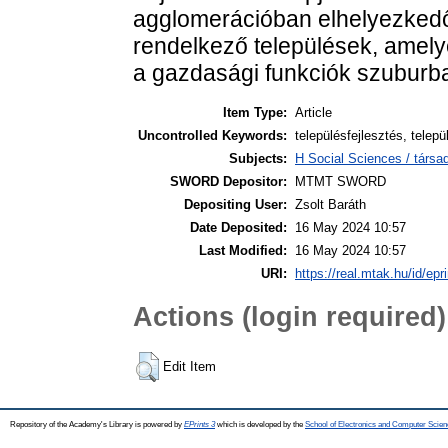
agglomerációban elhelyezkedő
rendelkező települések, amel
a gazdasági funkciók szuburba
Item Type:
Article
Uncontrolled Keywords:
településfejlesztés, telep
Subjects:
H Social Sciences / társa
SWORD Depositor:
MTMT SWORD
Depositing User:
Zsolt Baráth
Date Deposited:
16 May 2024 10:57
Last Modified:
16 May 2024 10:57
URI:
https://real.mtak.hu/id/epr
Actions (login required)
Edit Item
Repository of the Academy's Library is powered by
EPrints 3
which is developed by the
School of Electronics and Computer Scien