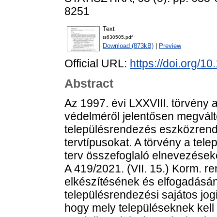
8251
Text
ts630505.pdf
Download (873kB)
|
Preview
Official URL:
https://doi.org/
Abstract
Az 1997. évi LXXVIII. törvény a
védelméről jelentősen megválto
településrendezés eszközrends
tervtípusokat. A törvény a tele
terv összefoglaló elnevezéseké
A 419/2021. (VII. 15.) Korm. re
elkészítésének és elfogadásán
településrendezési sajátos jog
hogy mely településeknek kell r