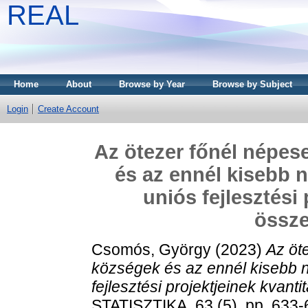
REAL
Home
About
Browse by Year
Browse by Subject
Login
Create Account
Az ötezer főnél népe
és az ennél kisebb 
uniós fejlesztési 
össze
Csomós, György
(2023)
Az öt
községek és az ennél kisebb 
fejlesztési projektjeinek kvant
STATISZTIKA, 63 (5). pp. 633-