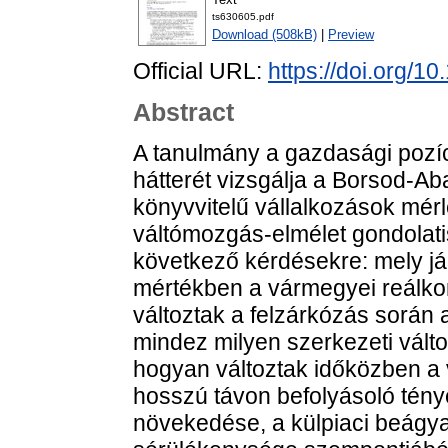
ts630605.pdf
Download (508kB)
|
Preview
Official URL:
https://doi.org/
Abstract
A tanulmány a gazdasági pozíc
hátterét vizsgálja a Borsod-A
könyvvitelű vállalkozások mér
váltómozgás-elmélet gondolati
következő kérdésekre: mely j
mértékben a vármegyei reálko
változtak a felzárkózás során 
mindez milyen szerkezeti vált
hogyan változtak időközben a
hosszú távon befolyásoló tén
növekedése, a külpiaci beágy