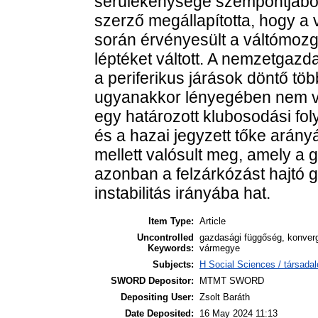
sérülékenysége szempontjábó
szerző megállapította, hogy a
során érvényesült a váltómozg
léptéket váltott. A nemzetgazd
a periferikus járások döntő tö
ugyanakkor lényegében nem vá
egy határozott klubosodási foly
és a hazai jegyzett tőke ará
mellett valósult meg, amely a 
azonban a felzárkózást hajtó 
instabilitás irányába hat.
Item Type:
Article
Uncontrolled
gazdasági függőség, konverg
Keywords:
vármegye
Subjects:
H Social Sciences / társada
SWORD Depositor:
MTMT SWORD
Depositing User:
Zsolt Baráth
Date Deposited:
16 May 2024 11:13