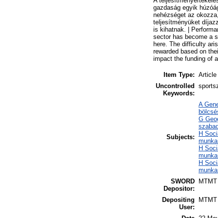
A teljesítményértékelé
gazdaság egyik húzóága
nehézséget az okozza,
teljesítményüket díjaz
is kihatnak. | Perform
sector has become a si
here. The difficulty a
rewarded based on the
impact the funding of a
Item Type:
Article
Uncontrolled
sports
Keywords:
A Gene
bölcsé
G Geog
szabad
H Soci
Subjects:
munka
H Soci
munka
H Soci
munkaü
SWORD
MTMT
Depositor:
Depositing
MTMT
User: