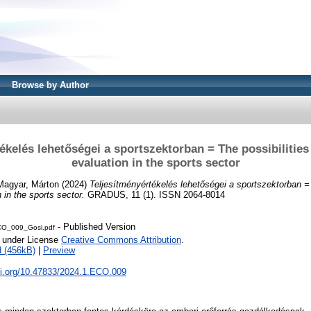
Browse by Author
ékelés lehetőségei a sportszektorban = The possibilitie
evaluation in the sports sector
Magyar, Márton
(2024)
Teljesítményértékelés lehetőségei a sportszektorban = 
 in the sports sector.
GRADUS, 11 (1). ISSN 2064-8014
- Published Version
O_009_Gosi.pdf
e under License
Creative Commons Attribution
.
 (456kB)
|
Preview
oi.org/10.47833/2024.1.ECO.009