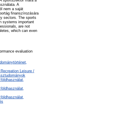
A sportszektor mára a
asználata. A
l nem a saját
portág finanszírozására
y sectors. The sports
on systems important
essionals, are not
letes, which can even
rformance evaluation
udománytörténet,
 Recreation Leisure /
essztudományok
földhasználat,
földhasználat,
földhasználat,
és