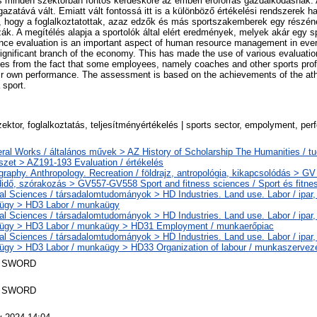
s minden szektorban fontos kérdésköre az emberi erőforrás gazdálkodásnak. 
zatává vált. Emiatt vált fontossá itt is a különböző értékelési rendszerek h
 hogy a foglalkoztatottak, azaz edzők és más sportszakemberek egy részéné
zák. A megítélés alapja a sportolók által elért eredmények, melyek akár egy s
ance evaluation is an important aspect of human resource management in ever
gnificant branch of the economy. This has made the use of various evaluati
rises from the fact that some employees, namely coaches and other sports prof
ir own performance. The assessment is based on the achievements of the ath
 sport.
zektor, foglalkoztatás, teljesítményértékelés | sports sector, empolyment, pe
ral Works / általános művek > AZ History of Scholarship The Humanities / t
szet > AZ191-193 Evaluation / értékelés
raphy. Anthropology. Recreation / földrajz, antropológia, kikapcsolódás > GV
idő, szórakozás > GV557-GV558 Sport and fitness sciences / Sport és fitn
al Sciences / társadalomtudományok > HD Industries. Land use. Labor / ipar, 
ügy > HD3 Labor / munkaügy
al Sciences / társadalomtudományok > HD Industries. Land use. Labor / ipar, 
ügy > HD3 Labor / munkaügy > HD31 Employment / munkaerőpiac
al Sciences / társadalomtudományok > HD Industries. Land use. Labor / ipar, 
gy > HD3 Labor / munkaügy > HD33 Organization of labour / munkaszervez
 SWORD
 SWORD