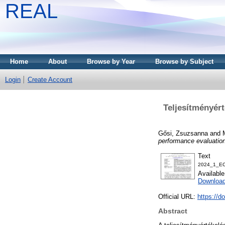
REAL
Home
About
Browse by Year
Browse by Subject
Login
Create Account
Teljesítményért
Gősi, Zsuzsanna
and
performance evaluation
Text
2024_1_EC
Availabl
Download
Official URL:
https://d
Abstract