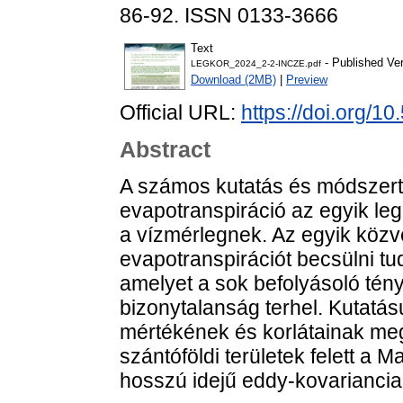
86-92. ISSN 0133-3666
Text
- Published Ve
LEGKOR_2024_2-2-INCZE.pdf
Download (2MB)
|
Preview
Official URL:
https://doi.org/1
Abstract
A számos kutatás és módszerta
evapotranspiráció az egyik 
a vízmérlegnek. Az egyik közv
evapotranspirációt becsülni tu
amelyet a sok befolyásoló tén
bizonytalanság terhel. Kutatás
mértékének és korlátainak me
szántóföldi területek felett a
hosszú idejű eddy-kovariancia