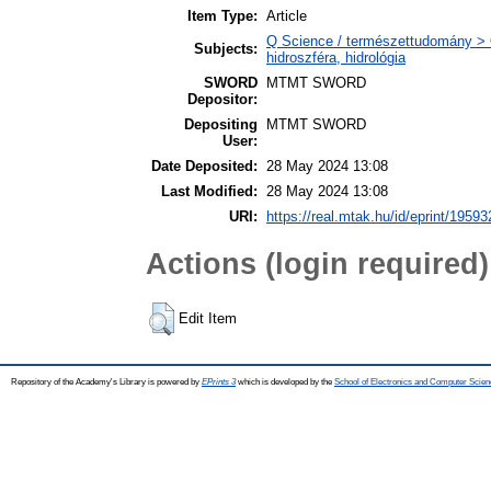
Item Type:
Article
Q Science / természettudomány > 
Subjects:
hidroszféra, hidrológia
SWORD
MTMT SWORD
Depositor:
Depositing
MTMT SWORD
User:
Date Deposited:
28 May 2024 13:08
Last Modified:
28 May 2024 13:08
URI:
https://real.mtak.hu/id/eprint/19593
Actions (login required)
Edit Item
Repository of the Academy's Library is powered by
EPrints 3
which is developed by the
School of Electronics and Computer Scien