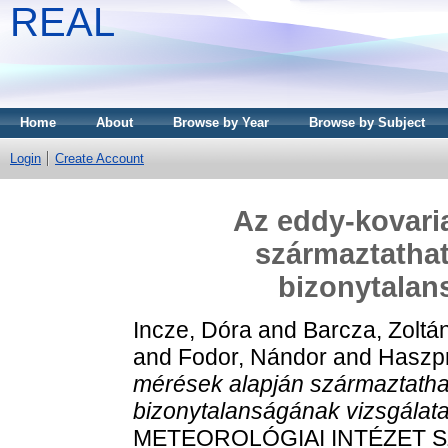
REAL
Home
About
Browse by Year
Browse by Subject
Login
Create Account
Az eddy-kovari
származtathat
bizonytalan
Incze, Dóra
and
Barcza, Zoltá
and
Fodor, Nándor
and
Haszpr
mérések alapján származtatha
bizonytalanságának vizsgálata
METEOROLÓGIAI INTÉZET SZ