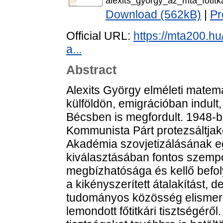
alexits_gyorgy_az_mta_fotitk
Download (562kB)
|
Pr
Official URL:
https://mta200.h
a...
Abstract
Alexits György elméleti matem
külföldön, emigrációban indult
Bécsben is megfordult. 1948-
Kommunista Párt protezsáltja
Akadémia szovjetizálásának eg
kiválasztásában fontos szempo
megbízhatósága és kellő befoly
a kikényszerített átalakítást, 
tudományos közösség elismeré
lemondott főtitkári tisztségér