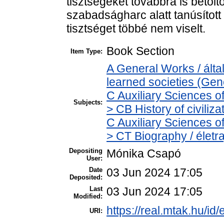
tisztségeket továbbra is betölt
szabadságharc alatt tanúsítot
tisztséget többé nem viselt.
Book Section
Item Type:
A General Works / ált
learned societies (Gen
C Auxiliary Sciences o
Subjects:
> CB History of civiliz
C Auxiliary Sciences o
> CT Biography / életra
Depositing
Mónika Csapó
User:
Date
03 Jun 2024 17:05
Deposited:
Last
03 Jun 2024 17:05
Modified:
https://real.mtak.hu/id
URI: