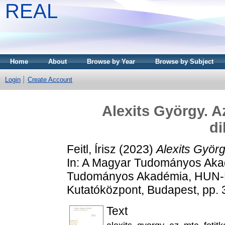
REAL
Home
About
Browse by Year
Browse by Subject
Login
Create Account
Alexits György. A
di
Feitl, Írisz
(2023)
Alexits Györg
In: A Magyar Tudományos Akadé
Tudományos Akadémia, HUN-
Kutatóközpont, Budapest, pp.
Text