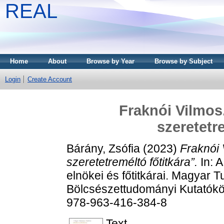
REAL
Home
About
Browse by Year
Browse by Subject
Login
Create Account
Fraknói Vilmos
szeretetr
Bárány, Zsófia
(2023)
Fraknói 
szeretetreméltó főtitkára”.
In: 
elnökei és főtitkárai. Magy
Bölcsészettudományi Kutatókö
978-963-416-384-8
Text