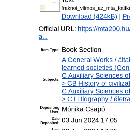
fraknoi_vilmos_az_mta_fotitk
Download (424kB)
|
Pr
Official URL:
https://mta200.h
a...
Book Section
Item Type:
A General Works / ált
learned societies (Gen
C Auxiliary Sciences o
Subjects:
> CB History of civiliz
C Auxiliary Sciences o
> CT Biography / életra
Depositing
Mónika Csapó
User:
Date
03 Jun 2024 17:05
Deposited:
Last