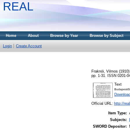
REAL
Home
About
Browse by Year
Browse by Subject
Login
Create Account
Fraknói, Vilmos
(1910
pp. 1-31. ISSN 0201-0
Text
BudapestiS
Downloa
Official URL:
http://re
Item Type:
Subjects:
SWORD Depositor: