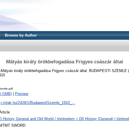
Browse by Author
Mátyás király örökbefogadása Frigyes császár által
)
Mátyás király örökbefogadása Frigyes császár által.
BUDAPESTI SZEMLE (18
410
zemle.pdf
d (1MB)
|
Preview
al-j.mtak.hu/2428/1/BudapestiSzemle_1910_...
Article
D History General and Old World / történelem > D0 History (General) / történe
MTMT SWORD