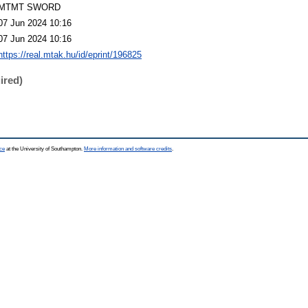
MTMT SWORD
07 Jun 2024 10:16
07 Jun 2024 10:16
https://real.mtak.hu/id/eprint/196825
ired)
ce
at the University of Southampton.
More information and software credits
.