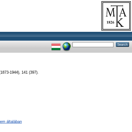
73-1944), 141 (397).
lem általában