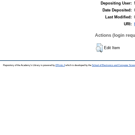
Depositing User:
Date Deposited:
Last Modified:
URI:
Actions (login requ
Edit Item
Repository of the Academy's Library is powered by
EPrints 3
which is developed by the
School of Electronics and Computer Scien