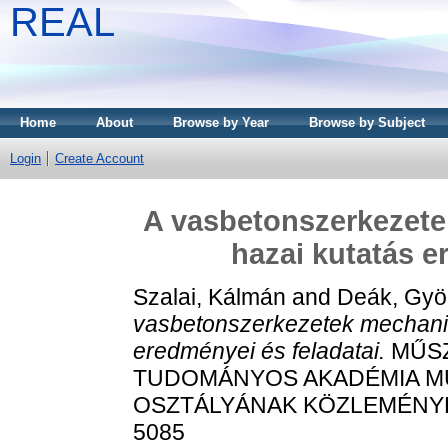
REAL
Home
About
Browse by Year
Browse by Subject
Login
Create Account
A vasbetonszerkezete
hazai kutatás e
Szalai, Kálmán
and
Deák, Gyö
vasbetonszerkezetek mechanik
eredményei és feladatai.
MŰSZ
TUDOMÁNYOS AKADÉMIA M
OSZTÁLYÁNAK KÖZLEMÉNYEI, 5
5085