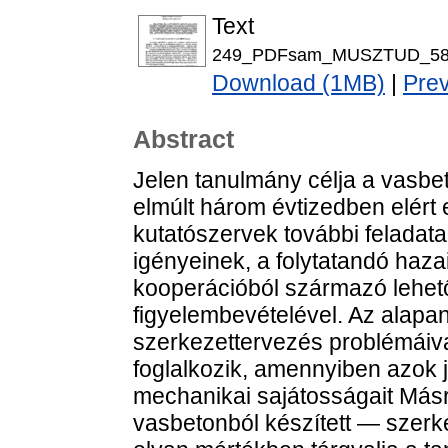
Text
249_PDFsam_MUSZTUD_58.
Download (1MB)
|
Pre
Abstract
Jelen tanulmány célja a vasb
elmúlt három évtizedben elér
kutatószervek további feladat
igényeinek, a folytatandó ha
kooperációból származó lehet
figyelembevételével. Az alapan
szerkezettervezés problémáiv
foglalkozik, amennyiben azok 
mechanikai sajátosságait Más
vasbetonból készített — szerk