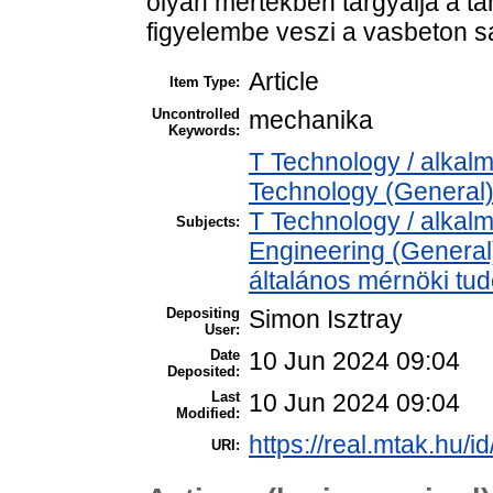
olyan mértékben tárgyalja a t
figyelembe veszi a vasbeton sa
Article
Item Type:
Uncontrolled
mechanika
Keywords:
T Technology / alkal
Technology (General)
T Technology / alkal
Subjects:
Engineering (General)
általános mérnöki t
Depositing
Simon Isztray
User:
Date
10 Jun 2024 09:04
Deposited:
Last
10 Jun 2024 09:04
Modified:
https://real.mtak.hu/i
URI: