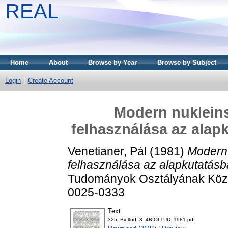
REAL
Home
About
Browse by Year
Browse by Subject
Login
Create Account
Modern nuklein
felhasználása az alap
Venetianer, Pál
(1981)
Modern 
felhasználása az alapkutatásb
Tudományok Osztályának Közle
0025-0333
Text
325_Bioltud_3_4BIOLTUD_1981.pdf