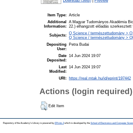
Download (3MB)
|
Preview
Item Type:
Article
Additional
A Magyar Tudományos Akadémia Biol
Information:
22.) elhangzott előadás szerkesztett 
Q Science / természettudomány > Q1
Subjects:
Q Science / természettudomány > QH 
Depositing
Petra Budai
User:
Date
14 Jun 2024 19:07
Deposited:
Last
14 Jun 2024 19:07
Modified:
URI:
https://real.mtak.hu/id/eprint/197442
Actions (login required)
Edit Item
Repository of the Academy's Library is powered by
EPrints 3
which is developed by the
School of Electronics and Computer Scien