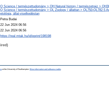
Q Science / természettudomány > QH Natural history / természetrajz > QH301
Q Science / természettudomány > QL Zoology / állattan > QL750-QL782.5 An
etológia, állat-viselkedéstan
Petra Budai
22 Jun 2024 06:56
22 Jun 2024 06:56
https://real.mtak.hu/id/eprint/198198
ired)
ce
at the University of Southampton.
More information and software credits
.