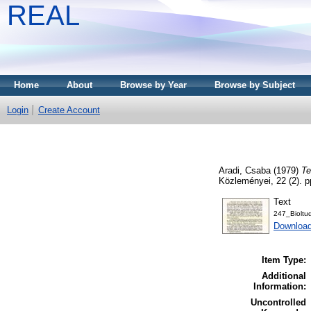
REAL
Home
About
Browse by Year
Browse by Subject
Login
Create Account
Aradi, Csaba
(1979)
Te
Közleményei, 22 (2). 
Text
247_Biolt
Downloa
Item Type:
Additional
Information:
Uncontrolled