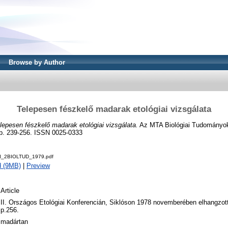
Browse by Author
Telepesen fészkelő madarak etológiai vizsgálata
lepesen fészkelő madarak etológiai vizsgálata.
Az MTA Biológiai Tudományo
pp. 239-256. ISSN 0025-0333
ud_2BIOLTUD_1979.pdf
d (9MB)
|
Preview
Article
II. Országos Etológiai Konferencián, Siklóson 1978 novemberében elhangzott 
p.256.
madártan