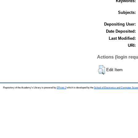
Keywords:
Subjects:
Depositing User:
Date Deposited:
Last Modified:
URI:
Actions (login requ
Edit Item
Repository of the Academy's Library is powered by
EPrints 3
which is developed by the
School of Electronics and Computer Scien