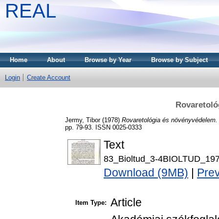
REAL
Home
About
Browse by Year
Browse by Subject
Login
Create Account
Rovaretoló
Jermy, Tibor
(1978)
Rovaretológia és növényvédelem.
pp. 79-93. ISSN 0025-0333
Text
83_Bioltud_3-4BIOLTUD_197
Download (9MB)
|
Pre
Article
Item Type: