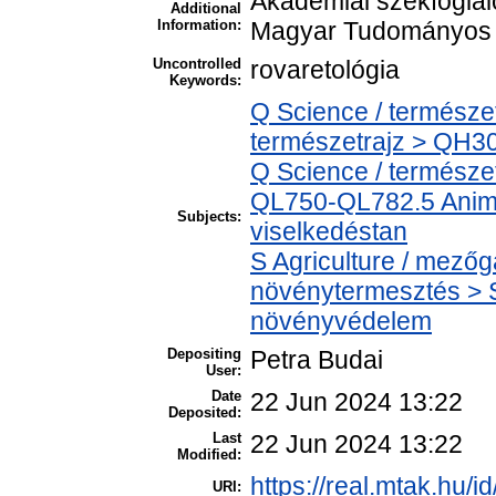
Akadémiai székfoglaló 
Additional
Information:
Magyar Tudományos 
Uncontrolled
rovaretológia
Keywords:
Q Science / természe
természetrajz > QH301
Q Science / természe
QL750-QL782.5 Animal 
Subjects:
viselkedéstan
S Agriculture / mezőg
növénytermesztés > S
növényvédelem
Depositing
Petra Budai
User:
Date
22 Jun 2024 13:22
Deposited:
Last
22 Jun 2024 13:22
Modified:
https://real.mtak.hu/i
URI: