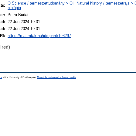
Q Science / természettudomány > QH Natural history / természetrajz > 
ts:
biológia
er:
Petra Budai
ed:
22 Jun 2024 19:31
ed:
22 Jun 2024 19:31
RI:
https://real.mtak.hu/id/eprint/198297
ired)
ce
at the University of Southampton.
More information and software credits
.