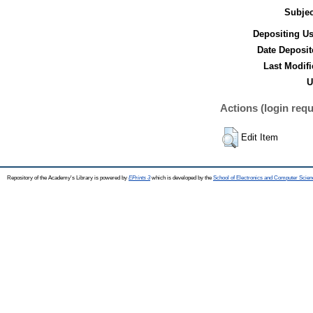
Subjec
Depositing Us
Date Deposit
Last Modifi
U
Actions (login requ
Edit Item
Repository of the Academy's Library is powered by
EPrints 3
which is developed by the
School of Electronics and Computer Scien