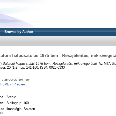
Browse by Author
atoni halpusztulás 1975-ben : Részjelentés, mikroveget
7)
Balatoni halpusztulás 1975-ben : Részjelentés, mikrovegetáció.
Az MTA Bio
ei, 20 (1-2). pp. 141-160. ISSN 0025-0333
ud_1-2BIOLTUD_1977.pdf
d (8MB)
|
Preview
pe:
Article
on:
Bibliogr. p. 160.
led
limnológia, Balaton
ds: