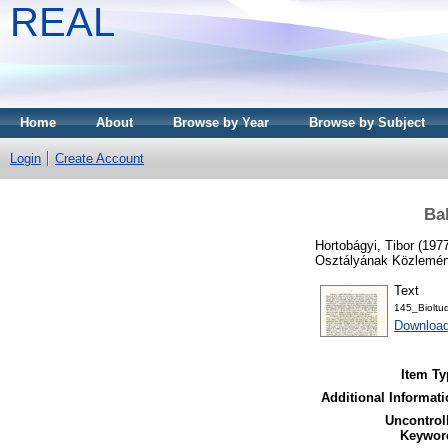
REAL
Home
About
Browse by Year
Browse by Subject
Login
Create Account
Bal
Hortobágyi, Tibor
(197
Osztályának Közlemény
Text
145_Biolt
Downloa
Item Ty
Additional Informati
Uncontrol
Keywor