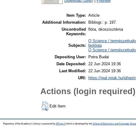
Download (1MB)
|
Preview
Item Type:
Article
Additional Information:
Bibliogr.: p. 197.
Uncontrolled
flóra, ökoszisztéma
Keywords:
Q Science / természettudo
Subjects:
biológia
Q Science / természettud
Depositing User:
Petra Budai
Date Deposited:
22 Jun 2024 19:36
Last Modified:
22 Jun 2024 19:36
URI:
https://real.mtak.hu/id/epr
Actions (login required)
Edit Item
Repository of the Academy's Library is powered by
EPrints 3
which is developed by the
School of Electronics and Computer Scien