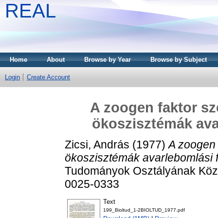
REAL
Home
About
Browse by Year
Browse by Subject
Login
Create Account
A zoogen faktor sz
ökoszisztémák ava
Zicsi, András
(1977)
A zoogen 
ökoszisztémák avarlebomlási 
Tudományok Osztályának Közle
0025-0333
Text
199_Bioltud_1-2BIOLTUD_1977.pdf