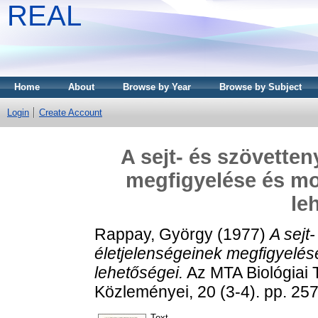
REAL
Home
About
Browse by Year
Browse by Subject
Login
Create Account
A sejt- és szövette
megfigyelése és mo
le
Rappay, György
(1977)
A sejt
életjelenségeinek megfigyelés
lehetőségei.
Az MTA Biológiai
Közleményei, 20 (3-4). pp. 2
Text