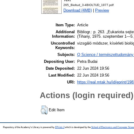
265_Bioltud_3-4BIOLTUD_1977.pdf
Download (4MB)
|
Preview
Item Type:
Article
Additional
Bibliogr.: p. 263. „Eukariota sej
Information:
(Tihany, 1975. szeptember 1—5.
Uncontrolled
vizsgáló módszer, kísérleti biológ
Keywords:
Subjects:
Q Science / természettudomány >
Depositing User:
Petra Budai
Date Deposited:
22 Jun 2024 19:56
Last Modified:
22 Jun 2024 19:56
URI:
https://real.mtak.hu/id/eprint/19
Actions (login required)
Edit Item
Repository of the Academy's Library is powered by
EPrints 3
which is developed by the
School of Electronics and Computer Scien