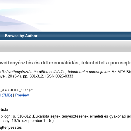
Browse by Author
vettenyésztés és differenciálódás, tekintettel a porcsejt
)
Szövettenyésztés és differenciálódás, tekintettel a porcsejtekre.
Az MTA Bio
ei, 20 (3-4). pp. 301-312. ISSN 0025-0333
ud_3-4BIOLTUD_1977.pdf
d (7MB)
|
Preview
rticle
ibliogr.: p. 310-312 „Eukariota sejtek tenyésztésének elméleti és gyakorlati j
Tihany, 1975. szeptember 1—5.)
ejttenyésztés