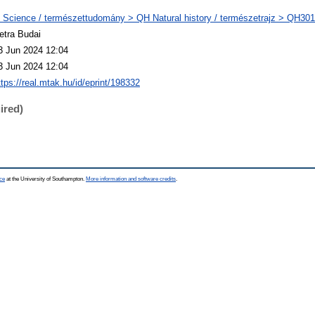
 Science / természettudomány > QH Natural history / természetrajz > QH301 
etra Budai
3 Jun 2024 12:04
3 Jun 2024 12:04
ttps://real.mtak.hu/id/eprint/198332
ired)
ce
at the University of Southampton.
More information and software credits
.