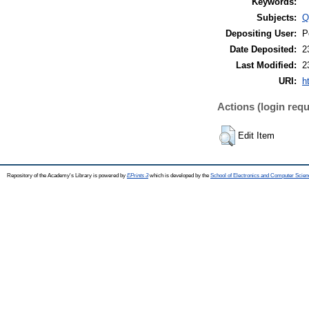
Keywords:
Subjects:
Q
Depositing User:
P
Date Deposited:
2
Last Modified:
2
URI:
h
Actions (login requ
Edit Item
Repository of the Academy's Library is powered by
EPrints 3
which is developed by the
School of Electronics and Computer Scien