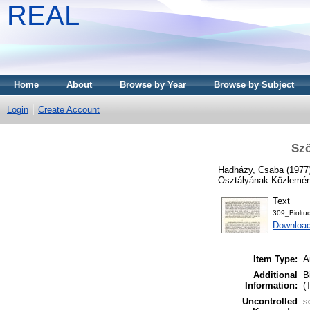
REAL
Home
About
Browse by Year
Browse by Subject
Login
Create Account
Szö
Hadházy, Csaba
(1977
Osztályának Közlemény
Text
309_Biolt
Downloa
Item Type:
A
Additional
B
Information:
(
Uncontrolled
s