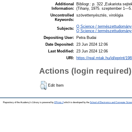
Additional
Bibliogr.: p. 322 „Eukariota sejt
Information:
(Tihany, 1975. szeptember 1—5.
Uncontrolled
szövettenyésztés, virológia
Keywords:
Q Science / természettudomány >
Subjects:
Q Science / természettudomány >
Depositing User:
Petra Budai
Date Deposited:
23 Jun 2024 12:06
Last Modified:
23 Jun 2024 12:06
URI:
https://real.mtak.hu/id/eprint/19
Actions (login required)
Edit Item
Repository of the Academy's Library is powered by
EPrints 3
which is developed by the
School of Electronics and Computer Scien