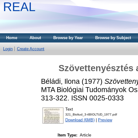
REAL
Home
About
Browse by Year
Browse by Subject
Login
Create Account
Szövettenyésztés a
Béládi, Ilona
(1977)
Szövetteny
MTA Biológiai Tudományok Osz
313-322. ISSN 0025-0333
Text
321_Bioltud_3-4BIOLTUD_1977.pdf
Download (6MB)
|
Preview
Item Type:
Article