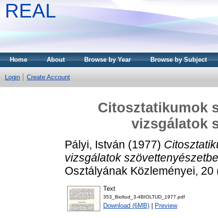
REAL
Home
About
Browse by Year
Browse by Subject
Login
Create Account
Citosztatikumok s
vizsgálatok 
Pályi, István
(1977)
Citosztati
vizsgálatok szövettenyészetbe
Osztályának Közleményei, 20 
Text
353_Bioltud_3-4BIOLTUD_1977.pdf
Download (6MB)
|
Preview