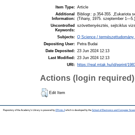
Item Type:
Article
Additional
Bibliogr.: p.354-355. „Eukariota 
Information:
(Tihany, 1975. szeptember 1—5.
Uncontrolled
szövettenyésztés, sejtciklus viz
Keywords:
Subjects:
Q Science / természettudomány >
Depositing User:
Petra Budai
Date Deposited:
23 Jun 2024 12:13
Last Modified:
23 Jun 2024 12:13
URI:
https://real.mtak.hu/id/eprint/19
Actions (login required)
Edit Item
Repository of the Academy's Library is powered by
EPrints 3
which is developed by the
School of Electronics and Computer Scien