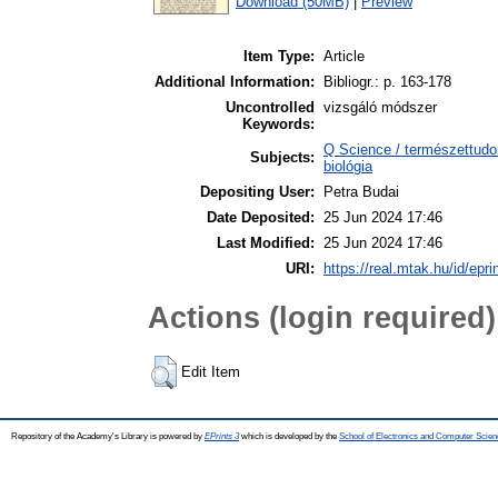
Download (50MB)
|
Preview
Item Type:
Article
Additional Information:
Bibliogr.: p. 163-178
Uncontrolled
vizsgáló módszer
Keywords:
Q Science / természettudo
Subjects:
biológia
Depositing User:
Petra Budai
Date Deposited:
25 Jun 2024 17:46
Last Modified:
25 Jun 2024 17:46
URI:
https://real.mtak.hu/id/epr
Actions (login required)
Edit Item
Repository of the Academy's Library is powered by
EPrints 3
which is developed by the
School of Electronics and Computer Scien