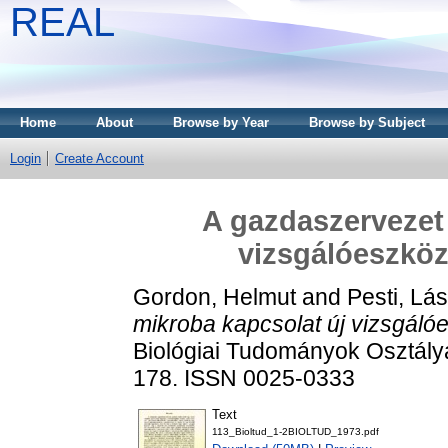
REAL
Home
About
Browse by Year
Browse by Subject
Login
Create Account
A gazdaszervezet
vizsgálóeszköze
Gordon, Helmut
and
Pesti, Lás
mikroba kapcsolat új vizsgálóe
Biológiai Tudományok Osztályá
178. ISSN 0025-0333
Text
113_Bioltud_1-2BIOLTUD_1973.pdf