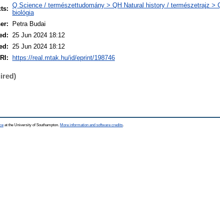
Q Science / természettudomány > QH Natural history / természetrajz > 
ts:
biológia
er:
Petra Budai
ed:
25 Jun 2024 18:12
ed:
25 Jun 2024 18:12
RI:
https://real.mtak.hu/id/eprint/198746
ired)
ce
at the University of Southampton.
More information and software credits
.