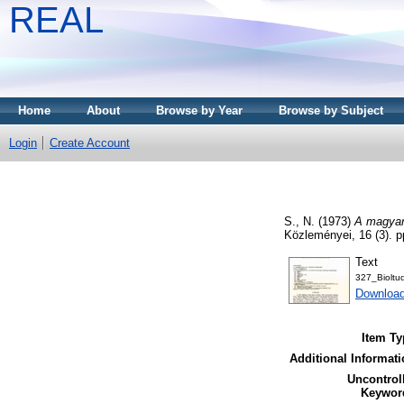
REAL
Home
About
Browse by Year
Browse by Subject
Login
Create Account
S., N.
(1973)
A magyar 
Közleményei, 16 (3). 
Text
327_Biolt
Downloa
Item Ty
Additional Informati
Uncontrol
Keywor