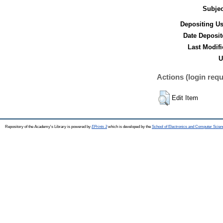
Subjec
Depositing Us
Date Deposit
Last Modifi
U
Actions (login requ
Edit Item
Repository of the Academy's Library is powered by
EPrints 3
which is developed by the
School of Electronics and Computer Scien