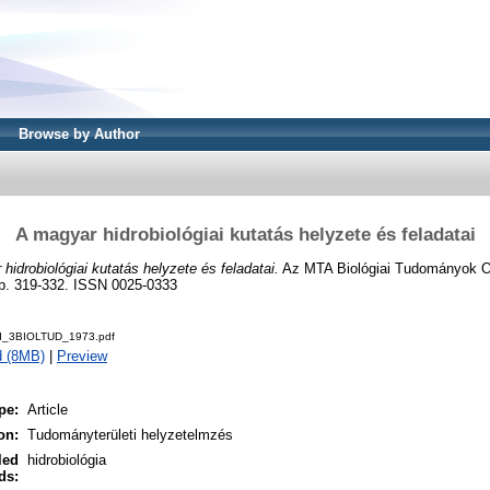
Browse by Author
A magyar hidrobiológiai kutatás helyzete és feladatai
hidrobiológiai kutatás helyzete és feladatai.
Az MTA Biológiai Tudományok O
pp. 319-332. ISSN 0025-0333
ud_3BIOLTUD_1973.pdf
d (8MB)
|
Preview
pe:
Article
on:
Tudományterületi helyzetelmzés
led
hidrobiológia
ds: