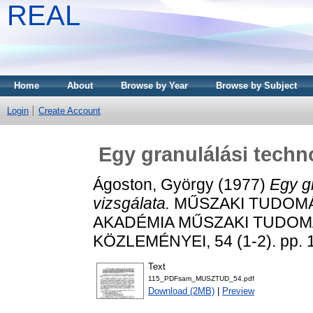
REAL
Home
About
Browse by Year
Browse by Subject
Login
Create Account
Egy granulálási techn
Ágoston, György
(1977)
Egy g
vizsgálata.
MŰSZAKI TUDOMÁ
AKADÉMIA MŰSZAKI TUDO
KÖZLEMÉNYEI, 54 (1-2). pp. 
Text
115_PDFsam_MUSZTUD_54.pdf
Download (2MB)
|
Preview