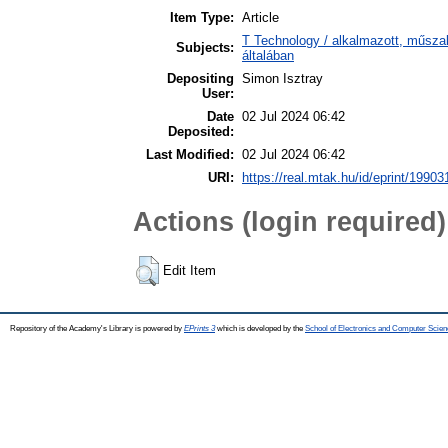
Item Type:
Article
T Technology / alkalmazott, műsz
Subjects:
általában
Depositing
Simon Isztray
User:
Date
02 Jul 2024 06:42
Deposited:
Last Modified:
02 Jul 2024 06:42
URI:
https://real.mtak.hu/id/eprint/19903
Actions (login required)
Edit Item
Repository of the Academy's Library is powered by
EPrints 3
which is developed by the
School of Electronics and Computer Scien