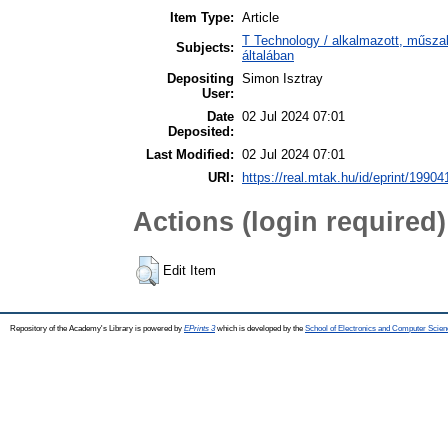
Item Type:
Article
T Technology / alkalmazott, műsz
Subjects:
általában
Depositing
Simon Isztray
User:
Date
02 Jul 2024 07:01
Deposited:
Last Modified:
02 Jul 2024 07:01
URI:
https://real.mtak.hu/id/eprint/19904
Actions (login required)
Edit Item
Repository of the Academy's Library is powered by
EPrints 3
which is developed by the
School of Electronics and Computer Scien