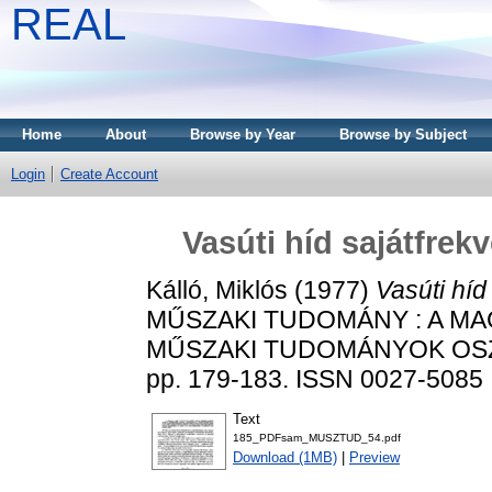
REAL
Home
About
Browse by Year
Browse by Subject
Login
Create Account
Vasúti híd sajátfre
Kálló, Miklós
(1977)
Vasúti hí
MŰSZAKI TUDOMÁNY : A M
MŰSZAKI TUDOMÁNYOK OSZT
pp. 179-183. ISSN 0027-5085
Text
185_PDFsam_MUSZTUD_54.pdf
Download (1MB)
|
Preview