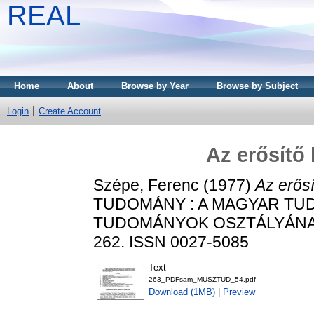
REAL
Home
About
Browse by Year
Browse by Subject
Login
Create Account
Az erősítő
Szépe, Ferenc
(1977)
Az erős
TUDOMÁNY : A MAGYAR TU
TUDOMÁNYOK OSZTÁLYÁNAK K
262. ISSN 0027-5085
Text
263_PDFsam_MUSZTUD_54.pdf
Download (1MB)
|
Preview