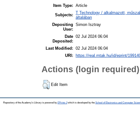
Item Type:
Article
T Technology / alkalmazott, műsz
Subjects:
általában
Depositing
Simon Isztray
User:
Date
02 Jul 2024 06:04
Deposited:
Last Modified:
02 Jul 2024 06:04
URI:
https://real.mtak.hu/id/eprint/19914
Actions (login required)
Edit Item
Repository of the Academy's Library is powered by
EPrints 3
which is developed by the
School of Electronics and Computer Scien