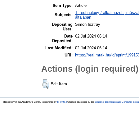
Item Type:
Article
T Technology / alkalmazott, műsz
Subjects:
általában
Depositing
Simon Isztray
User:
Date
02 Jul 2024 06:14
Deposited:
Last Modified:
02 Jul 2024 06:14
URI:
https://real.mtak.hu/id/eprint/19915
Actions (login required)
Edit Item
Repository of the Academy's Library is powered by
EPrints 3
which is developed by the
School of Electronics and Computer Scien