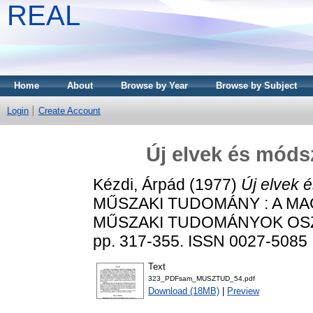
REAL
Home
About
Browse by Year
Browse by Subject
Login
Create Account
Új elvek és móds
Kézdi, Árpád
(1977)
Új elvek 
MŰSZAKI TUDOMÁNY : A M
MŰSZAKI TUDOMÁNYOK OSZT
pp. 317-355. ISSN 0027-5085
Text
323_PDFsam_MUSZTUD_54.pdf
Download (18MB)
|
Preview