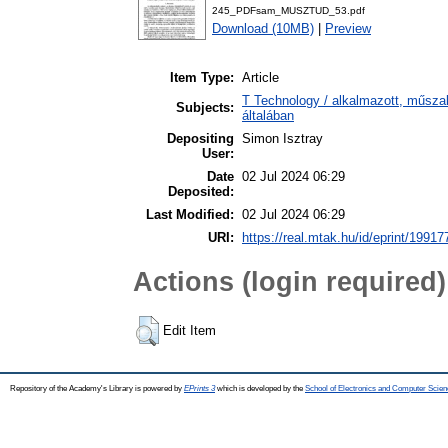
245_PDFsam_MUSZTUD_53.pdf
Download (10MB)
|
Preview
Item Type:
Article
T Technology / alkalmazott, műsz
Subjects:
általában
Depositing
Simon Isztray
User:
Date
02 Jul 2024 06:29
Deposited:
Last Modified:
02 Jul 2024 06:29
URI:
https://real.mtak.hu/id/eprint/19917
Actions (login required)
Edit Item
Repository of the Academy's Library is powered by
EPrints 3
which is developed by the
School of Electronics and Computer Scien