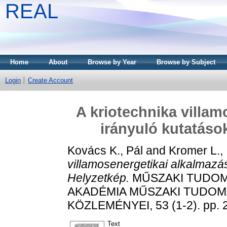
REAL
Home
About
Browse by Year
Browse by Subject
Login
Create Account
A kriotechnika villam
irányuló kutatáso
Kovács K., Pál
and
Kromer L., 
villamosenergetikai alkalmazás
Helyzetkép.
MŰSZAKI TUDOM
AKADÉMIA MŰSZAKI TUDO
KÖZLEMÉNYEI, 53 (1-2). pp. 
Text