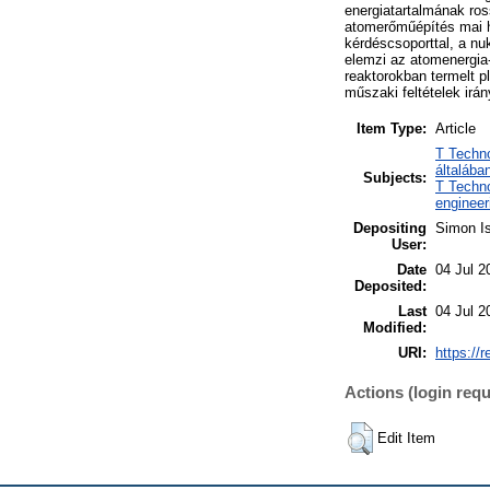
energiatartalmának ros
atomerőműépítés mai he
kérdéscsoporttal, a nu
elemzi az atomenergia
reaktorokban termelt 
műszaki feltételek irá
Item Type:
Article
T Techn
általába
Subjects:
T Techno
engineer
Depositing
Simon Is
User:
Date
04 Jul 2
Deposited:
Last
04 Jul 2
Modified:
URI:
https://
Actions (login requ
Edit Item