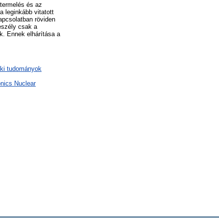
atermelés és az
 leginkább vitatott
apcsolatban röviden
eszély csak a
k. Ennek elhárítása a
aki tudományok
onics Nuclear