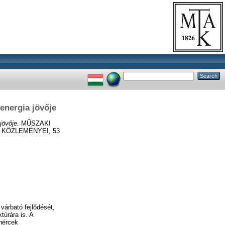
energia jövője
jövője.
MŰSZAKI
KÖZLEMÉNYEI, 53
várbató fejlődését,
úrára is. A
ánércek