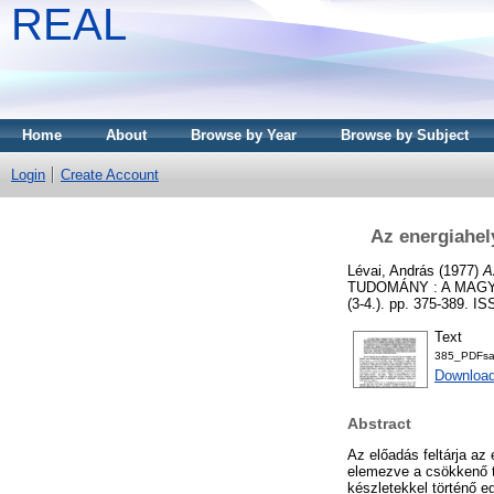
REAL
Home
About
Browse by Year
Browse by Subject
Login
Create Account
Az energiahel
Lévai, András
(1977)
A
TUDOMÁNY : A MAG
(3-4.). pp. 375-389. I
Text
385_PDFs
Downloa
Abstract
Az előadás feltárja az
elemezve a csökkenő t
készletekkel történő e