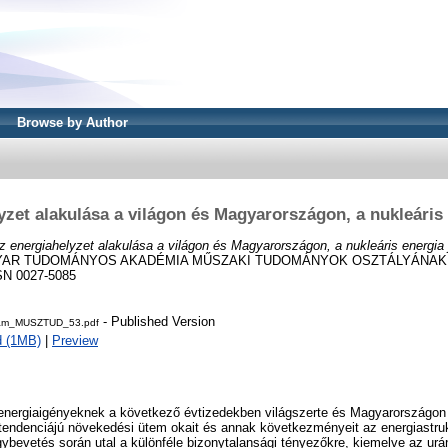
Browse by Author
yzet alakulása a világon és Magyarországon, a nukleáris 
z energiahelyzet alakulása a világon és Magyarországon, a nukleáris energia 
YAR TUDOMÁNYOS AKADÉMIA MŰSZAKI TUDOMÁNYOK OSZTÁLYÁNAK 
SSN 0027-5085
- Published Version
am_MUSZTUD_53.pdf
d (1MB)
|
Preview
 energiaigényeknek a következő évtizedekben világszerte és Magyarországon 
endenciájú növekedési ütem okait és annak következményeit az energiastrukt
gybevetés során utal a különféle bizonytalansági tényezőkre, kiemelve az ur