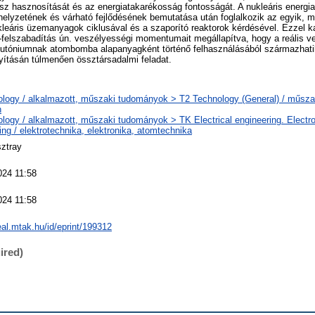
sz hasznosítását és az energiatakarékosság fontosságát. A nukleáris energi
lyzetének és várható fejlődésének bemutatása után foglalkozik az egyik, ma
kleáris üzemanyagok ciklusával és a szaporító reaktorok kérdésével. Ezzel k
-felszabadítás ún. veszélyességi momentumait megállapítva, hogy a reális v
plutóniumnak atombomba alapanyagként történő felhasználásából származhati
nyításán túlmenően össztársadalmi feladat.
ology / alkalmazott, műszaki tudományok > T2 Technology (General) / műsz
n
logy / alkalmazott, műszaki tudományok > TK Electrical engineering. Electr
ing / elektrotechnika, elektronika, atomtechnika
ztray
024 11:58
024 11:58
real.mtak.hu/id/eprint/199312
ired)