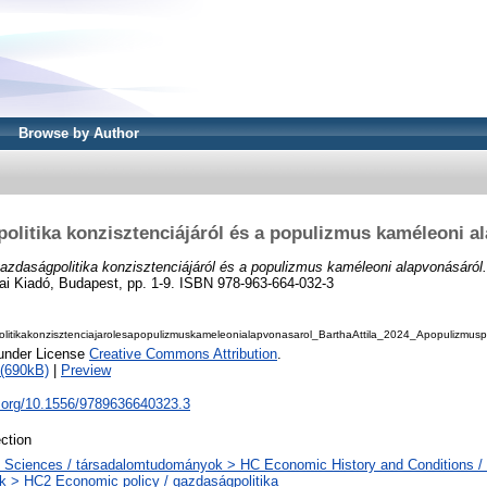
Browse by Author
olitika konzisztenciájáról és a populizmus kaméleoni a
azdaságpolitika konzisztenciájáról és a populizmus kaméleoni alapvonásáról.
ai Kiadó, Budapest, pp. 1-9. ISBN 978-963-664-032-3
itikakonzisztenciajarolesapopulizmuskameleonialapvonasarol_BarthaAttila_2024_Apopulizmuspo
 under License
Creative Commons Attribution
.
(690kB)
|
Preview
i.org/10.1556/9789636640323.3
ction
l Sciences / társadalomtudományok > HC Economic History and Conditions / 
k > HC2 Economic policy / gazdaságpolitika