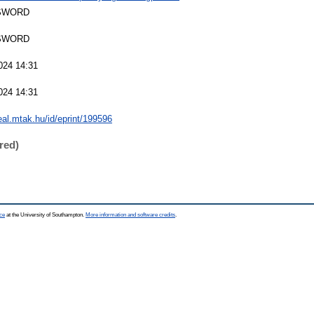
SWORD
SWORD
024 14:31
024 14:31
real.mtak.hu/id/eprint/199596
red)
ce
at the University of Southampton.
More information and software credits
.