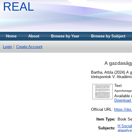
REAL
Home
About
Browse by Year
Browse by Subject
Login
Create Account
A gazdaságp
Bartha, Attila
(2024)
A g
töréspontok V. Akadémi
Text
Agazdasagpol
Available
Download 
Official URL:
https://do
Item Type:
Book Se
H Socia
Subjects:
alapelve