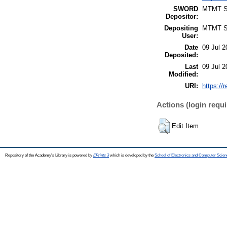
SWORD
MTMT 
Depositor:
Depositing
MTMT 
User:
Date
09 Jul 2
Deposited:
Last
09 Jul 2
Modified:
URI:
https://
Actions (login requi
Edit Item
Repository of the Academy's Library is powered by
EPrints 3
which is developed by the
School of Electronics and Computer Scien