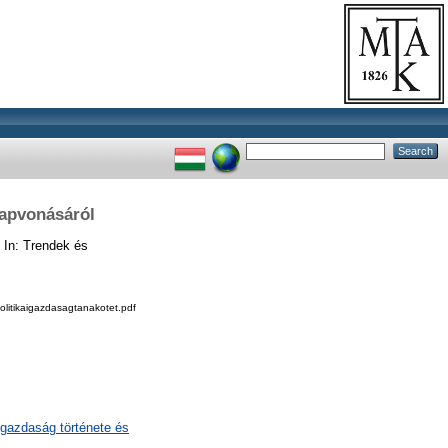
lapvonásáról
In: Trendek és
litikaigazdasagtanakotet.pdf
gazdaság története és