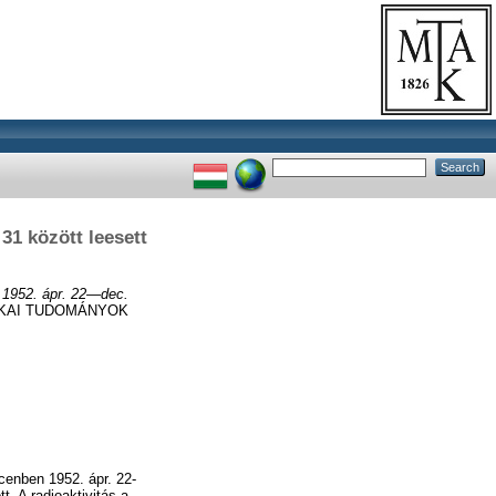
31 között leesett
 1952. ápr. 22—dec.
IKAI TUDOMÁNYOK
enben 1952. ápr. 22-
t. A radioaktivitás a