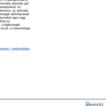
nomális aktivitás pár
bantásokkal. Az
bevetve, az aktivitás
gtömegek aktivitásának.
termékei igen nagy
kkel az
t, a légtömegek
 ezzel -a meteorológia
ology / meteorológia