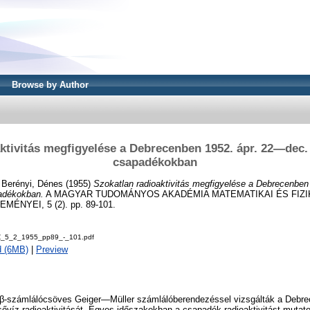
Browse by Author
ktivitás megfigyelése a Debrecenben 1952. ápr. 22—dec. 
csapadékokban
. Berényi, Dénes
(1955)
Szokatlan radioaktivitás megfigyelése a Debrecenben
padékokban.
A MAGYAR TUDOMÁNYOS AKADÉMIA MATEMATIKAI ÉS FIZ
NYEI, 5 (2). pp. 89-101.
Z_5_2_1955_pp89_-_101.pdf
d (6MB)
|
Preview
β-számlálócsöves Geiger—Müller számlálóberendezéssel vizsgálták a Debrec
esővíz radioaktivitását. Egyes időszakokban a csapadék radioaktivitást mutatot