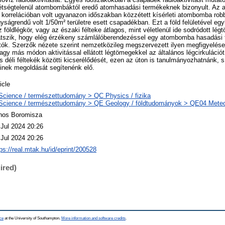
kétségtelenül atombombáktól eredő atomhasadási termékeknek bizonyult. Az a
 korrelációban volt ugyanazon időszakban közzétett kísérleti atombomba rob
gyságrendű volt 1/50m² területre esett csapadékban. Ezt a föld felületével egy
 földlégkör, vagy az északi félteke átlagos, mint véletlenül ide sodródott lé
látszik, hogy elég érzékeny számlálóberendezéssel egy atombomba hasadási 
tók. Szerzők nézete szerint nemzetközileg megszervezett ilyen megfigyelése
gy más módon aktivitással ellátott légtömegekkel az általános légcirkuláció
 déli féltekék közötti kicserélődését, ezen az úton is tanulmányozhatnánk, s
einek megoldását segítenénk elő.
icle
Science / természettudomány > QC Physics / fizika
Science / természettudomány > QE Geology / földtudományok > QE04 Meteor
nos Boromisza
 Jul 2024 20:26
 Jul 2024 20:26
ps://real.mtak.hu/id/eprint/200528
ired)
ce
at the University of Southampton.
More information and software credits
.