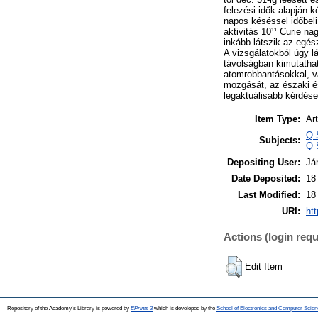
felezési idők alapján 
napos késéssel időbeli
aktivitás 10¹¹ Curie na
inkább látszik az egész
A vizsgálatokból úgy 
távolságban kimutatha
atomrobbantásokkal, va
mozgását, az északi és
legaktuálisabb kérdés
Item Type:
Art
Q 
Subjects:
Q 
Depositing User:
Já
Date Deposited:
18
Last Modified:
18
URI:
htt
Actions (login requ
Edit Item
Repository of the Academy's Library is powered by
EPrints 3
which is developed by the
School of Electronics and Computer Scien