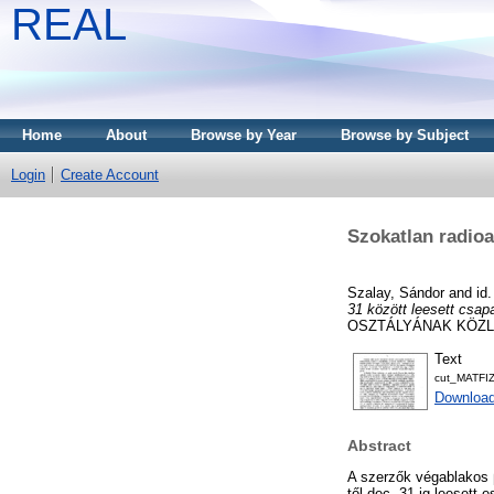
REAL
Home
About
Browse by Year
Browse by Subject
Login
Create Account
Szokatlan radioa
Szalay, Sándor
and
id
31 között leesett csa
OSZTÁLYÁNAK KÖZLEMÉ
Text
cut_MATFI
Downloa
Abstract
A szerzők végablakos 
től dec. 31-ig leesett 