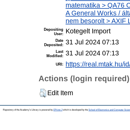
matematika > QA76 C
A General Works / ált
nem besorolt > AXIF L
Depositing
Kotegelt Import
User:
Date
31 Jul 2024 07:13
Deposited:
Last
31 Jul 2024 07:13
Modified:
https://real.mtak.hu/i
URI:
Actions (login required)
Edit Item
Repository of the Academy's Library is powered by
EPrints 3
which is developed by the
School of Electronics and Computer Scien