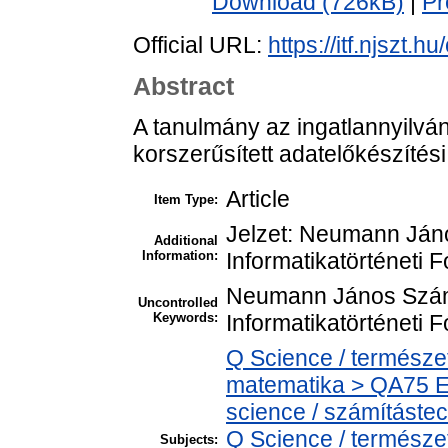
Download (726kB)
|
Pr
Official URL:
https://itf.njszt.h
Abstract
A tanulmány az ingatlannyilvá
korszerűsített adatelőkészítés
Article
Item Type:
Jelzet: Neumann Ján
Additional
Information:
Informatikatörténeti 
Neumann János Szám
Uncontrolled
Keywords:
Informatikatörténeti 
Q Science / termész
matematika > QA75 E
science / számítást
Q Science / termész
Subjects: