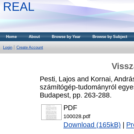
REAL
Home
About
Browse by Year
Browse by Subject
Login
Create Account
Viss
Pesti, Lajos
and
Kornai, Andrá
számítógép-tudományról egye
Budapest, pp. 263-288.
PDF
100028.pdf
Download (165kB)
|
Pr