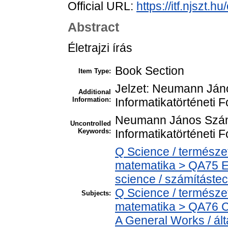
Official URL:
https://itf.njszt
Abstract
Életrajzi írás
Book Section
Item Type:
Jelzet: Neumann Ján
Additional
Information:
Informatikatörténeti 
Neumann János Szám
Uncontrolled
Keywords:
Informatikatörténeti 
Q Science / termész
matematika > QA75 E
science / számítást
Q Science / termész
Subjects:
matematika > QA76 C
A General Works / ált