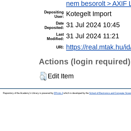
nem besorolt > AXIF L
Depositing
Kotegelt Import
User:
Date
31 Jul 2024 10:45
Deposited:
Last
31 Jul 2024 11:21
Modified:
https://real.mtak.hu/i
URI:
Actions (login required)
Edit Item
Repository of the Academy's Library is powered by
EPrints 3
which is developed by the
School of Electronics and Computer Scien