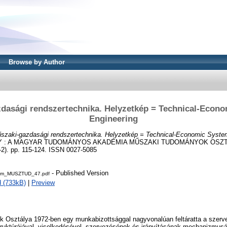
Browse by Author
dasági rendszertechnika. Helyzetkép = Technical-Econ
Engineering
szaki-gazdasági rendszertechnika. Helyzetkép = Technical-Economic Syste
 : A MAGYAR TUDOMÁNYOS AKADÉMIA MŰSZAKI TUDOMÁNYOK OSZ
). pp. 115-124. ISSN 0027-5085
- Published Version
am_MUSZTUD_47.pdf
 (733kB)
|
Preview
Osztálya 1972-ben egy munkabizottsággal nagyvonalúan feltáratta a szervez
struktúrájával, viselkedésével, szervezésének és irányításának mechanizmusá