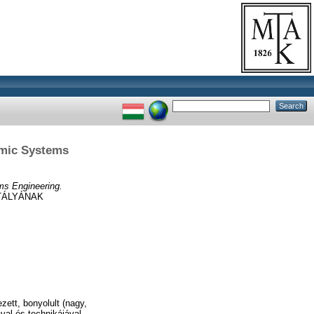
omic Systems
ms Engineering.
TÁLYÁNAK
ett, bonyolult (nagy,
val és technikájával