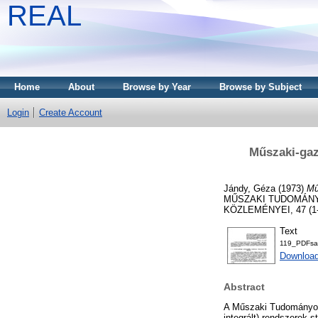
REAL
Home
About
Browse by Year
Browse by Subject
Login
Create Account
Műszaki-gaz
Jándy, Géza
(1973)
Mű
MŰSZAKI TUDOMÁNY
KÖZLEMÉNYEI, 47 (1-2
Text
119_PDFs
Download
Abstract
A Műszaki Tudományok 
integrált) rendszerek 