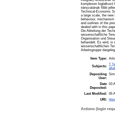
komplexen foglalkozó 
irányzatának főbb jell
Technical-Economic Sys
a large scale, the new 
behaviour, mechanism a
and outlines of the pr
dealed with in this pap
Die Abteilung der Tech
wissenschaftliche Ten
Organisation und Steue
behandelt. Es wird, in
wissenschaftlichen Te
Arbeitsgruppe dargeleg
Item Type:
Arti
T T
Subjects:
álta
Depositing
Sim
User:
Date
03 
Deposited:
Last Modified:
05 
URI:
http
Actions (login requ