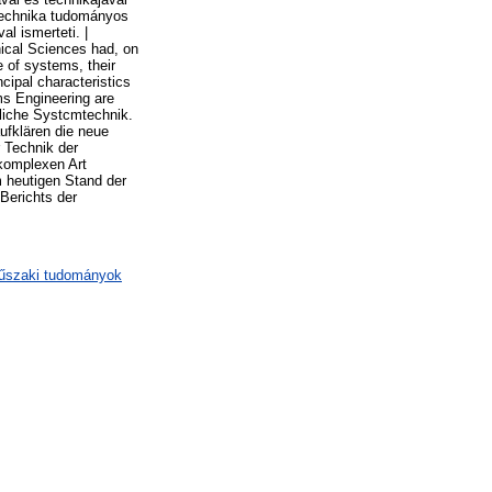
technika tudományos
l ismerteti. |
ical Sciences had, on
e of systems, their
cipal characteristics
ms Engineering are
ftliche Systcmtechnik.
ufklären die neue
 Technik der
 komplexen Art
m heutigen Stand der
Berichts der
műszaki tudományok