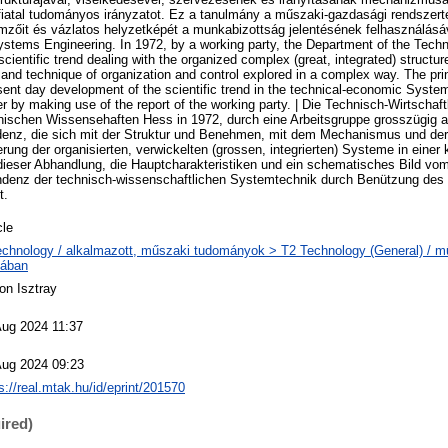
fiatal tudományos irányzatot. Ez a tanulmány a műszaki-gazdasági rendszer
emzőit és vázlatos helyzetképét a munkabizottság jelentésének felhasználásáva
tems Engineering. In 1972, by a working party, the Department of the Techn
scientific trend dealing with the organized complex (great, integrated) structur
nd technique of organization and control explored in a complex way. The prin
esent day development of the scientific trend in the technical-economic Syste
er by making use of the report of the working party. | Die Technisch-Wirtscha
nischen Wissensehaften Hess in 1972, durch eine Arbeitsgruppe grosszügig a
denz, die sich mit der Struktur und Benehmen, mit dem Mechanismus und der
rung der organisierten, verwickelten (grossen, integrierten) Systeme in einer
 dieser Abhandlung, die Hauptcharakteristiken und ein schematisches Bild vo
ndenz der technisch-wissenschaftlichen Systemtechnik durch Benützung des 
t.
cle
echnology / alkalmazott, műszaki tudományok > T2 Technology (General) / 
lában
on Isztray
Aug 2024 11:37
Aug 2024 09:23
s://real.mtak.hu/id/eprint/201570
ired)