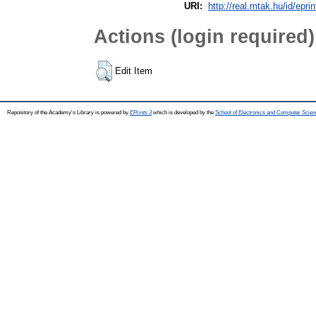
URI:
http://real.mtak.hu/id/epri
Actions (login required)
Edit Item
Repository of the Academy's Library is powered by
EPrints 3
which is developed by the
School of Electronics and Computer Scien