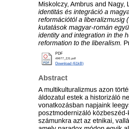
Miskolczy, Ambrus
and
Nagy, 
identitás és integráció a mag
reformációtól a liberalizmusig
kutatások magyar-román együt
identity and integration in the
reformation to the liberalism.
Pr
PDF
49677_ZJ1.pdf
Download (61kB)
Abstract
A multikulturalizmus azon tört
áldozatul estek a historizáló 
vonatkozásban napjaink leegy
posztmodernizáló közbeszéd-kí
számunkra azt az etnikai, vallás
amely paradox módon egyik ala