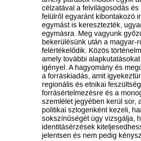
célzatával a felvilágosodás és 
felülről egyaránt kibontakozó 
egymást is keresztezték, ugya
egymásra. Meg vagyunk győző
bekerülésünk után a magyar-r
felértékelődik. Közös történel
amely további alapkutatásokat
igényel. A hagyomány és megúj
a forráskiadás, amit igyekeztün
regionális és etnikai feszültsé
forrásértelmezésre és a monogr
szemlélet jegyében kerül sor, 
politikai szlogenként kezeli, h
sokszínűségét úgy vizsgálja, h
identitásérzések kiteljesedhes
jelentsen és nem pedig kénysze