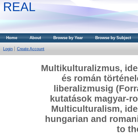
REAL
Home
About
Browse by Year
Browse by Subject
Login
Create Account
Multikulturalizmus, id
és román történel
liberalizmusig (For
kutatások magyar-r
Multiculturalism, ide
hungarian and romani
to th