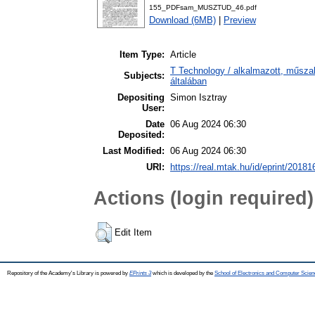
155_PDFsam_MUSZTUD_46.pdf
Download (6MB)
|
Preview
Item Type:
Article
T Technology / alkalmazott, műsz
Subjects:
általában
Depositing
Simon Isztray
User:
Date
06 Aug 2024 06:30
Deposited:
Last Modified:
06 Aug 2024 06:30
URI:
https://real.mtak.hu/id/eprint/20181
Actions (login required)
Edit Item
Repository of the Academy's Library is powered by
EPrints 3
which is developed by the
School of Electronics and Computer Scien