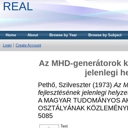
REAL
Home
About
Browse by Year
Browse by Subject
Login
Create Account
Az MHD-generátorok ku
jelenlegi h
Pethő, Szilveszter
(1973)
Az M
fejlesztésének jelenlegi helyzet
A MAGYAR TUDOMÁNYOS A
OSZTÁLYÁNAK KÖZLEMÉNYEI, 4
5085
Text