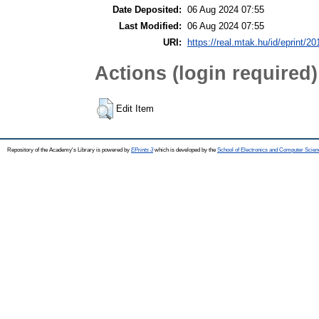
Date Deposited:
06 Aug 2024 07:55
Last Modified:
06 Aug 2024 07:55
URI:
https://real.mtak.hu/id/eprint/2
Actions (login required)
Edit Item
Repository of the Academy's Library is powered by
EPrints 3
which is developed by the
School of Electronics and Computer Scien