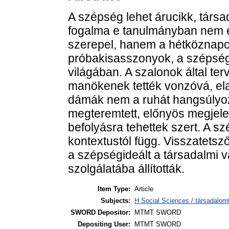
A szépség lehet árucikk, társa
fogalma e tanulmányban nem es
szerepel, hanem a hétköznapok
próbakisasszonyok, a szépségk
világában. A szalonok által ter
manökenek tették vonzóvá, el
dámák nem a ruhát hangsúlyoz
megteremtett, előnyös megjel
befolyásra tehettek szert. A s
kontextustól függ. Visszatetsz
a szépségideált a társadalmi va
szolgálatába állították.
Item Type:
Article
Subjects:
H Social Sciences / társadalo
SWORD Depositor:
MTMT SWORD
Depositing User:
MTMT SWORD