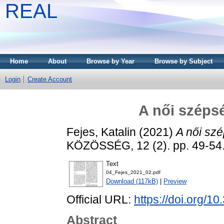
REAL
Home
About
Browse by Year
Browse by Subject
Login
Create Account
A női széps
Fejes, Katalin
(2021)
A női sz
KÖZÖSSÉG, 12 (2). pp. 49-54
Text
04_Fejes_2021_02.pdf
Download (117kB)
|
Preview
Official URL:
https://doi.org/1
Abstract