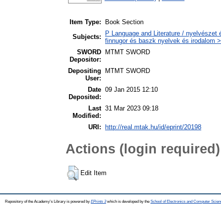
Item Type:
Book Section
P Language and Literature / nyelvészet 
Subjects:
finnugor és baszk nyelvek és irodalom >
SWORD
MTMT SWORD
Depositor:
Depositing
MTMT SWORD
User:
Date
09 Jan 2015 12:10
Deposited:
Last
31 Mar 2023 09:18
Modified:
URI:
http://real.mtak.hu/id/eprint/20198
Actions (login required)
Edit Item
Repository of the Academy's Library is powered by
EPrints 3
which is developed by the
School of Electronics and Computer Scien