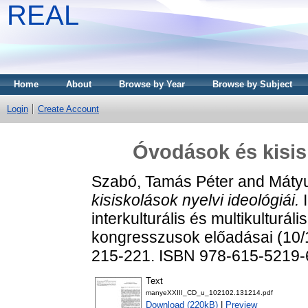
REAL
Home
About
Browse by Year
Browse by Subject
Login
Create Account
Óvodások és kisisk
Szabó, Tamás Péter
and
Mátyu
kisiskolások nyelvi ideológiái.
I
interkulturális és multikulturál
kongresszusok előadásai (10/1
215-221. ISBN 978-615-5219-
Text
manyeXXIII_CD_u_102102.131214.pdf
Download (220kB)
|
Preview