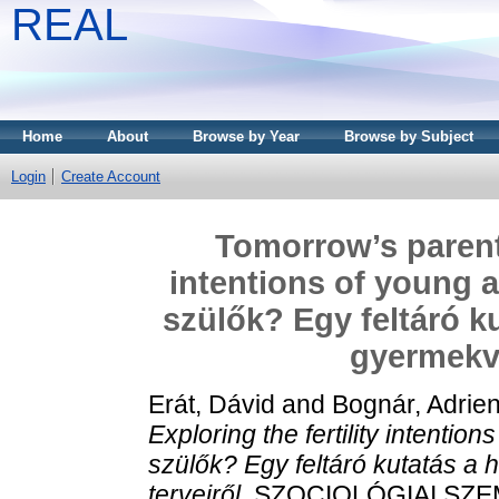
REAL
Home
About
Browse by Year
Browse by Subject
Login
Create Account
Tomorrow’s parents
intentions of young a
szülők? Egy feltáró ku
gyermekvá
Erát, Dávid
and
Bognár, Adrie
Exploring the fertility intentio
szülők? Egy feltáró kutatás a h
terveiről.
SZOCIOLÓGIAI SZEMLE