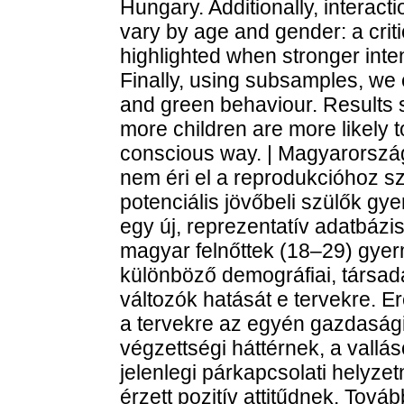
Hungary. Additionally, interacti
vary by age and gender: a criti
highlighted when stronger inte
Finally, using subsamples, we 
and green behaviour. Results 
more children are more likely 
conscious way. | Magyarország
nem éri el a reprodukcióhoz sz
potenciális jövőbeli szülők gy
egy új, reprezentatív adatbázis 
magyar felnőttek (18–29) gyer
különböző demográfiai, társad
változók hatását e tervekre. E
a tervekre az egyén gazdasági
végzettségi háttérnek, a vallá
jelenlegi párkapcsolati helyz
érzett pozitív attitűdnek. Tová