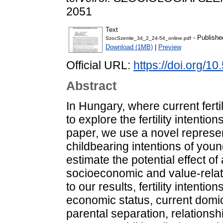
2051
Text
- Publishe
SzocSzemle_34_2_24-54_online.pdf
Download (1MB)
|
Preview
Official URL:
https://doi.org/
Abstract
In Hungary, where current fertil
to explore the fertility intention
paper, we use a novel represen
childbearing intentions of you
estimate the potential effect o
socioeconomic and value-relat
to our results, fertility intenti
economic status, current domici
parental separation, relationsh