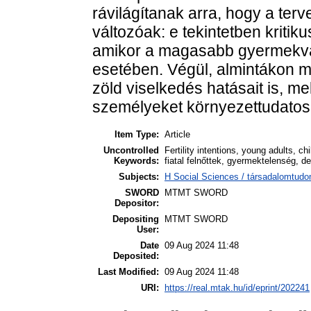
rávilágítanak arra, hogy a ter
változóak: e tekintetben kritikus
amikor a magasabb gyermekváll
esetében. Végül, almintákon m
zöld viselkedés hatásait is, m
személyeket környezettudatosa
Item Type:
Article
Uncontrolled
Fertility intentions, young adults, 
Keywords:
fiatal felnőttek, gyermektelenség, 
Subjects:
H Social Sciences / társadalomtud
SWORD
MTMT SWORD
Depositor:
Depositing
MTMT SWORD
User:
Date
09 Aug 2024 11:48
Deposited:
Last Modified:
09 Aug 2024 11:48
URI:
https://real.mtak.hu/id/eprint/202241