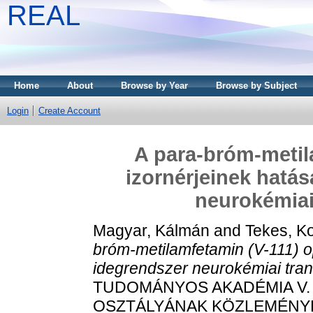
REAL
Home
About
Browse by Year
Browse by Subject
Login
Create Account
A para-bróm-metila
izornérjeinek hatás
neurokémiai
Magyar, Kálmán
and
Tekes, Ko
bróm-metilamfetamin (V-111) op
idegrendszer neurokémiai tran
TUDOMÁNYOS AKADÉMIA V
OSZTÁLYÁNAK KÖZLEMÉNYEI, 