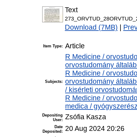
Text
273_ORVTUD_28ORVTUD_2
Download (7MB)
|
Pre
Article
Item Type:
R Medicine / orvostud
orvostudomány általá
R Medicine / orvostud
orvostudomány általá
Subjects:
/ kisérleti orvostudom
R Medicine / orvostu
medica / gyógyszerész
Depositing
Zsófia Kasza
User:
Date
20 Aug 2024 20:26
Deposited: