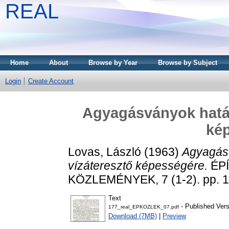
REAL
Home
About
Browse by Year
Browse by Subject
Login
Create Account
Agyagásványok hatás
ké
Lovas, László
(1963)
Agyagás
vízáteresztő képességére.
ÉP
KÖZLEMÉNYEK, 7 (1-2). pp. 1
Text
- Published Vers
177_real_EPKOZLEK_07.pdf
Download (7MB)
|
Preview