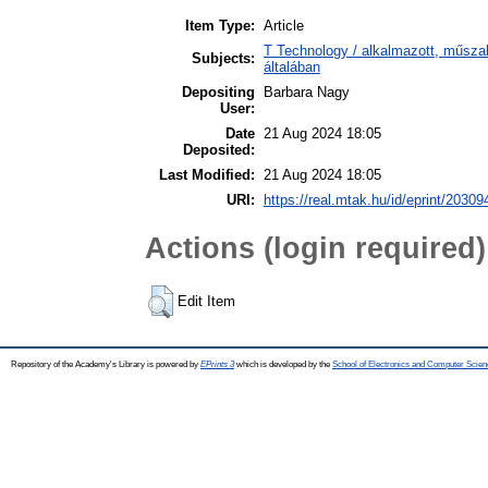
Item Type:
Article
T Technology / alkalmazott, műsz
Subjects:
általában
Depositing
Barbara Nagy
User:
Date
21 Aug 2024 18:05
Deposited:
Last Modified:
21 Aug 2024 18:05
URI:
https://real.mtak.hu/id/eprint/20309
Actions (login required)
Edit Item
Repository of the Academy's Library is powered by
EPrints 3
which is developed by the
School of Electronics and Computer Scien