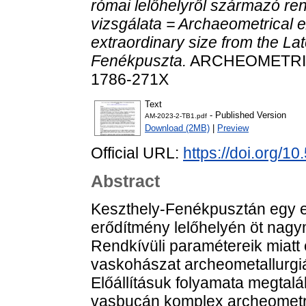
római lelőhelyről származó re
vizsgálata = Archaeometrical e
extraordinary size from the La
Fenékpuszta.
ARCHEOMETRIAI 
1786-271X
Text
- Published Version
AM-2023-2-TB1.pdf
Download (2MB)
|
Preview
Official URL:
https://doi.org/
Abstract
Keszthely-Fenékpusztán egy e
erődítmény lelőhelyén öt nagym
Rendkívüli paramétereik miatt 
vaskohászat archeometallurgiá
Előállításuk folyamata megtalál
vasbucán komplex archeometria