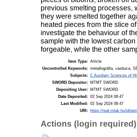
previous smelting processes, 
they were smelted together aga
heated pieces from the slice of
investigate the behaviour of t
sample with the lowest carbon
forgeable, while the other sampl
Item Type:
Article
Uncontrolled Keywords:
metallográfia, vasbuca, 
Subjects:
C Auxiliary Sciences of H
SWORD Depositor:
MTMT SWORD
Depositing User:
MTMT SWORD
Date Deposited:
02 Sep 2024 08:47
Last Modified:
02 Sep 2024 08:47
URI:
https://real.mtak.hu/id/epr
Actions (login required)