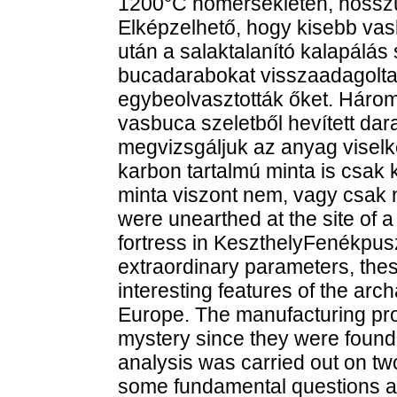
1200°C hőmérsékleten, hosszú ol
Elképzelhető, hogy kisebb va
után a salaktalanító kalapálás 
bucadarabokat visszaadagolta
egybeolvasztották őket. Három
vasbuca szeletből hevített da
megvizsgáljuk az anyag viselk
karbon tartalmú minta is csak 
minta viszont nem, vagy csak n
were unearthed at the site of
fortress in KeszthelyFenékpus
extraordinary parameters, thes
interesting features of the arc
Europe. The manufacturing pro
mystery since they were found
analysis was carried out on tw
some fundamental questions abo