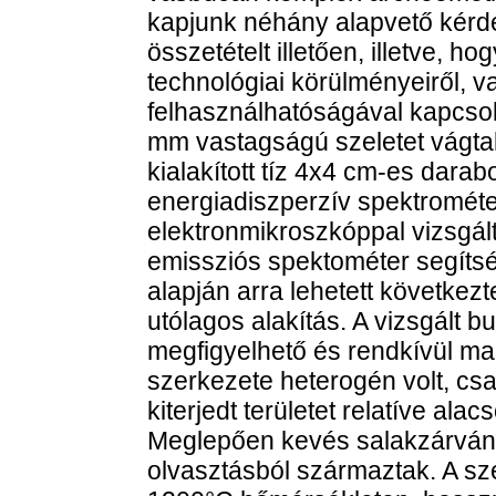
kapjunk néhány alapvető kérdé
összetételt illetően, illetve, h
technológiai körülményeiről, v
felhasználhatóságával kapcso
mm vastagságú szeletet vágtak
kialakított tíz 4x4 cm-es darab
energiadiszperzív spektrométer
elektronmikroszkóppal vizsgált
emissziós spektométer segíts
alapján arra lehetett következt
utólagos alakítás. A vizsgált
megfigyelhető és rendkívül mag
szerkezete heterogén volt, csak
kiterjedt területet relatíve al
Meglepően kevés salakzárvány
olvasztásból származtak. A sze