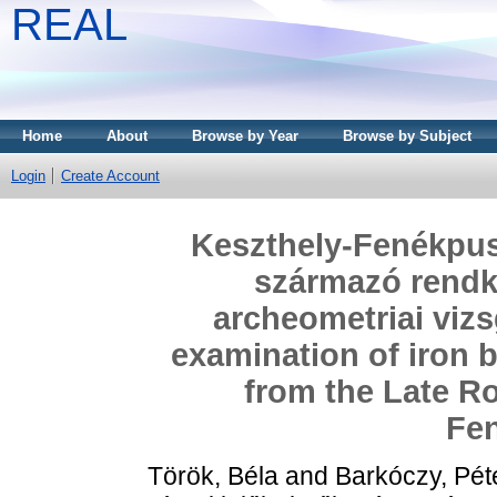
REAL
Home
About
Browse by Year
Browse by Subject
Login
Create Account
Keszthely-Fenékpusz
származó rendk
archeometriai vizs
examination of iron b
from the Late Ro
Fe
Török, Béla
and
Barkóczy, Pét