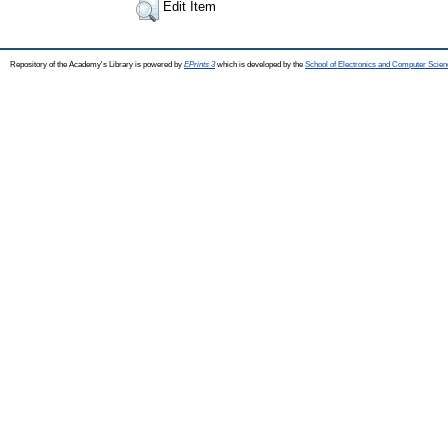
Edit Item
Repository of the Academy's Library is powered by
EPrints 3
which is developed by the
School of Electronics and Computer Scien